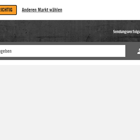
RICHTIG
Anderen Markt wählen
Sendungsverfolg