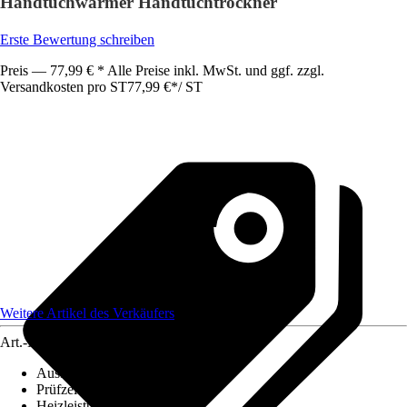
Handtuchwärmer Handtuchtrockner
Erste Bewertung schreiben
Preis — 77,99 € * Alle Preise inkl. MwSt. und ggf. zzgl.
Versandkosten pro ST
77,99 €
*
/
ST
Weitere Artikel des Verkäufers
Art.-Nr.
12120913
Ausführung
:
Handtuchwärmer
Prüfzeichen
:
CE-geprüft
Heizleistung
:
300 W