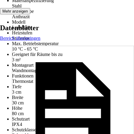
Materialspezifizierung
Stahl
Grundfarbe
Mehr anzeigen
Anthrazit
Modell
Datenblätter
LuxeBath
Heizstufen
Bereich überspringen
Stufenlos
Max. Betriebstemperatur
10 °C - 65 °C
Geeignet für Räume bis zu
3 m²
Montageart
Wandmontage
Funktionen
Thermostat
Tiefe
3 cm
Breite
30 cm
Höhe
80 cm
Schutzart
IPX4
Schutzklasse