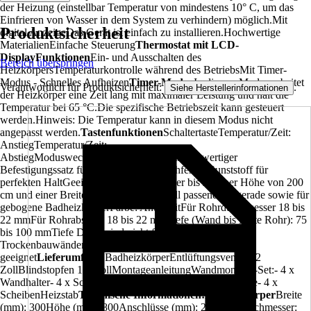
der Heizung (einstellbar Temperatur von mindestens 10° C, um das
Einfrieren von Wasser in dem System zu verhindern) möglich.Mit
Produktsicherheit
digital AnzeigeDas Gerät ist einfach zu installieren.Hochwertige
MaterialienEinfache Steuerung
Thermostat mit LCD-
Display
Funktionen
Ein- und Ausschalten des
Bereich überspringen
HeizkörpersTemperaturkontrolle während des BetriebsMit Timer-
Modus - Schnelles Aufheizen
Timer-Modus
In diesem Modus arbeitet
Verantwortlich für Produktsicherheit:
.
Siehe Herstellerinformationen
der Heizkörper eine Zeit lang mit maximaler Leistung und hält die
Temperatur bei 65 °C.Die spezifische Betriebszeit kann gesteuert
werden.Hinweis: Die Temperatur kann in diesem Modus nicht
angepasst werden.
Tastenfunktionen
SchaltertasteTemperatur/Zeit:
AnstiegTemperatur/Zeit:
AbstiegModuswechsel
Befestigungssatz
Hochwertiger
Befestigungssatz für BadheizkörperHochfester Kunststoff für
perfekten HaltGeeignet für Badheizkörper bis zu einer Höhe von 200
cm und einer Breite von 75 cmUniversell passend für gerade sowie für
gebogene BadheizkörperFarbe: AnthrazitFür Rohrdurchmesser 18 bis
22 mmFür Rohrabstand 18 bis 22 mmTiefe (Wand bis Mitte Rohr): 75
bis 100 mmTiefe Dübel sind nicht für die Montage in
Trockenbauwänden
geeignet
Lieferumfang:
BadheizkörperEntlüftungsventil 1/2
ZollBlindstopfen 1/2 ZollMontageanleitungWandmontage-Set:- 4 x
Wandhalter- 4 x Schrauben und Dübel- 4 x Halterschraube- 4 x
ScheibenHeizstab
Technische Informationen:
Badheizkörper
Breite
(mm): 300Höhe (mm): 800Anschlüsse (mm): 255Rohrdurchmesser: