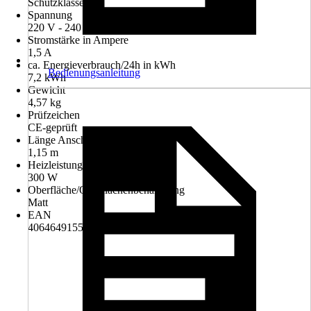
Schutzklasse I
Spannung
220 V - 240 V
Stromstärke in Ampere
1,5 A
ca. Energieverbrauch/24h in kWh
Bedienungsanleitung
7,2 kWh
Gewicht
4,57 kg
Prüfzeichen
CE-geprüft
Länge Anschlusskabel
1,15 m
Heizleistung
300 W
Oberfläche/Oberflächenbehandlung
Matt
EAN
4064649155336