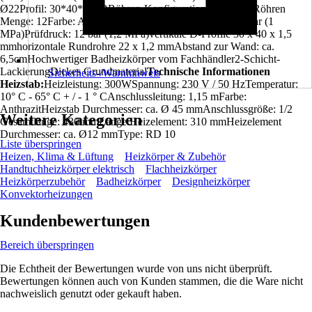
Ø22Profil: 30*40*1,5 DRöhren-Konfiguration: 3+3+3+3Röhren
Menge: 12Farbe: Anthrazitmaximaler Betriebsdruck: 10 bar (1
MPa)Prüfdruck: 12 bar (1,2 MPa)vertikale D-Profile 30 x 40 x 1,5
mmhorizontale Rundrohre 22 x 1,2 mmAbstand zur Wand: ca.
6,5cmHochwertiger Badheizkörper vom Fachhändler2-Schicht-
LackierungDickes Grundmaterial
Technische Informationen
Sicherheits-/Warnhinweis
Heizstab:
Heizleistung: 300WSpannung: 230 V / 50 HzTemperatur:
10° C - 65° C + / - 1 ° CAnschlussleitung: 1,15 mFarbe:
AnthrazitHeizstab Durchmesser: ca. Ø 45 mmAnschlussgröße: 1/2
Weitere Kategorien
Gesamtlänge: 430 mmLänge Heizelement: 310 mmHeizelement
Durchmesser: ca. Ø12 mmType: RD 10
Liste überspringen
Heizen, Klima & Lüftung
Heizkörper & Zubehör
Handtuchheizkörper elektrisch
Flachheizkörper
Heizkörperzubehör
Badheizkörper
Designheizkörper
Konvektorheizungen
Kundenbewertungen
Bereich überspringen
Die Echtheit der Bewertungen wurde von uns nicht überprüft.
Bewertungen können auch von Kunden stammen, die die Ware nicht
nachweislich genutzt oder gekauft haben.