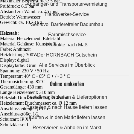
Maximaler Betriebsdruck: 5 bar
Anhänger- und Transportervermietung
Prüfdruck: 6,5 bar
Abstand zur Wand: ca. 45 mm
Handwerker-Service
Betrieb: Warmwasser
Gewicht: ca. 10,73 kg
Seniovo: Barrierefreier Badumbau
Heizstab:
Farbmischservice
Material Heizelement: Edelstahl
Material Gehäuse: Kunststoff
Produkte nach Maß
Farbe: Anthrazit
Heizleistung: 300W
Der HORNBACH Gutschein
Display: digital
Alle Services im Überblick
Displayfarbe: Grün
Spannung: 230 V / 50 Hz
Temperatur: 40° C - 65° C + / - 3 ° C
Thermosicherung: 85°C
Online einkaufen
Gesamtlänge: 430 mm
Länge Heizelement: 310 mm
Bestellmöglichkeiten & Lieferoptionen
Heizstab Durchmesser: ca. Ø 45 mm
Heizelement Durchmesser: ca. Ø 12 mm
Bestellen & nach Hause liefern lassen
Anschlussleitung: 1,15 m
Anschlussgröße: 1/2
Kaufen & in den Markt liefern lassen
Schutzart: IP X4
Schutzklasse: I
Reservieren & Abholen im Markt