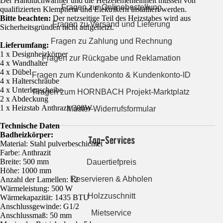
Der Handtuchwärmer und die Heizelementeinheit müssen von
Fragen zur Onlinebestellung
qualifizierten Klempnern und Elektrikern installiert werden.
Bitte beachten:
Der netzseitige Teil des Heizstabes wird aus
Fragen zu Versand und Lieferung
Sicherheitsgründen nicht aufgeheizt.
Fragen zu Zahlung und Rechnung
Lieferumfang:
1 x Designheizkörper
Fragen zur Rückgabe und Reklamation
4 x Wandhalter
4 x Dübel
Fragen zum Kundenkonto & Kundenkonto-ID
4 x Halterschraube
4 x Unterlegscheibe
Fragen zum HORNBACH Projekt-Marktplatz
2 x Abdeckung
1 x Heizstab Anthrazit 300W
Muster-Widerrufsformular
Technische Daten
Badheizkörper:
Top-Services
Material: Stahl pulverbeschichtet
Farbe: Anthrazit
Breite: 500 mm
Dauertiefpreis
Höhe: 1000 mm
Reservieren & Abholen
Anzahl der Lamellen: 12
Wärmeleistung: 500 W
Holzzuschnitt
Wärmekapazität: 1435 BTU
Anschlussgewinde: G1/2
Mietservice
Anschlussmaß: 50 mm