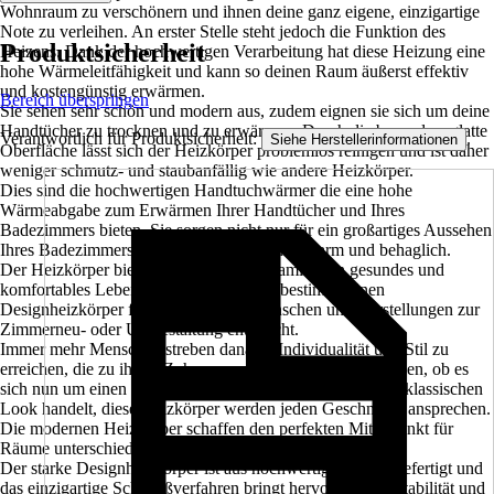
Wohnraum zu verschönern und ihnen deine ganz eigene, einzigartige
Note zu verleihen. An erster Stelle steht jedoch die Funktion des
Produktsicherheit
Heizens. Dank der hochwertigen Verarbeitung hat diese Heizung eine
hohe Wärmeleitfähigkeit und kann so deinen Raum äußerst effektiv
und kostengünstig erwärmen.
Bereich überspringen
Sie sehen sehr schön und modern aus, zudem eignen sie sich um deine
Handtücher zu trocknen und zu erwärmen. Durch die besonders glatte
Verantwortlich für Produktsicherheit:
.
Siehe Herstellerinformationen
Oberfläche lässt sich der Heizkörper problemlos reinigen und ist daher
weniger schmutz- und staubanfällig wie andere Heizkörper.
Dies sind die hochwertigen Handtuchwärmer die eine hohe
Wärmeabgabe zum Erwärmen Ihrer Handtücher und Ihres
Badezimmers bieten. Sie sorgen nicht nur für ein großartiges Aussehen
Ihres Badezimmers, sondern halten es auch warm und behaglich.
Der Heizkörper bietet Ihnen und Ihrer Familie ein gesundes und
komfortables Leben.Sie werden bei uns bestimmt einen
Designheizkörper finden, der Ihren Wünschen und Vorstellungen zur
Zimmerneu- oder Umgestaltung entspricht.
Immer mehr Menschen streben danach, Individualität und Stil zu
erreichen, die zu ihrem Zuhause und ihrem Lebensstil passen, ob es
sich nun um einen zeitgenössischen Look oder einen eher klassischen
Look handelt, diese Heizkörper werden jeden Geschmack ansprechen.
Die modernen Heizkörper schaffen den perfekten Mittelpunkt für
Räume unterschiedlichster Stilrichtungen.
Der starke Designheizkörper ist aus hochwertigem Stahl gefertigt und
das einzigartige Schweißverfahren bringt hervorragende Stabilität und