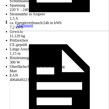
Schutzklasse I
Spannung
220 V - 240 V
Stromstärke in Ampere
1,5 A
ca. Energieverbrauch/24h in kWh
Dokument
7,2 kWh
Gewicht
11,120 kg
Prüfzeichen
CE-geprüft
Länge Anschlusskabel
1,15 m
Heizleistung
300 W
Oberfläche/Oberflächenbehandlung
Matt
EAN
4064649223967