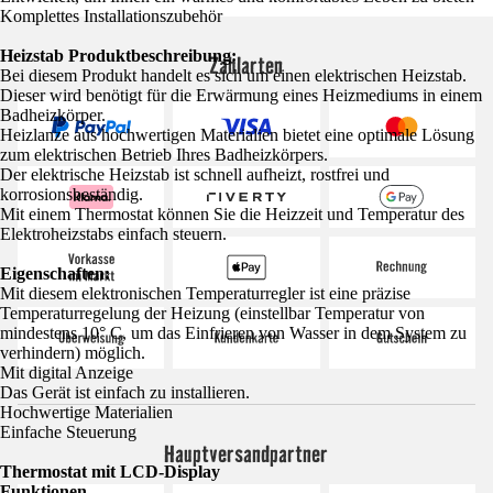
Komplettes Installationszubehör
Heizstab Produktbeschreibung:
Zahlarten
Bei diesem Produkt handelt es sich um einen elektrischen Heizstab.
Dieser wird benötigt für die Erwärmung eines Heizmediums in einem
Badheizkörper.
Heizlanze aus hochwertigen Materialien bietet eine optimale Lösung
zum elektrischen Betrieb Ihres Badheizkörpers.
Der elektrische Heizstab ist schnell aufheizt, rostfrei und
korrosionsbeständig.
Mit einem Thermostat können Sie die Heizzeit und Temperatur des
Elektroheizstabs einfach steuern.
Eigenschaften:
Mit diesem elektronischen Temperaturregler ist eine präzise
Temperaturregelung der Heizung (einstellbar Temperatur von
mindestens 10° C, um das Einfrieren von Wasser in dem System zu
verhindern) möglich.
Mit digital Anzeige
Das Gerät ist einfach zu installieren.
Hochwertige Materialien
Einfache Steuerung
Hauptversandpartner
Thermostat mit LCD-Display
Funktionen