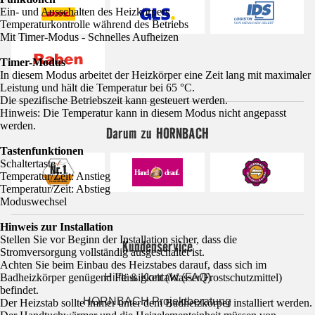
Ein- und Ausschalten des Heizkörpers
Temperaturkontrolle während des Betriebs
Mit Timer-Modus - Schnelles Aufheizen
Timer-Modus
In diesem Modus arbeitet der Heizkörper eine Zeit lang mit maximaler
Leistung und hält die Temperatur bei 65 °C.
Die spezifische Betriebszeit kann gesteuert werden.
Hinweis: Die Temperatur kann in diesem Modus nicht angepasst
werden.
Darum zu HORNBACH
Tastenfunktionen
Schaltertaste
Temperatur/Zeit: Anstieg
Temperatur/Zeit: Abstieg
Moduswechsel
Hinweis zur Installation
Stellen Sie vor Beginn der Installation sicher, dass die
Kundenservice
Stromversorgung vollständig ausgeschaltet ist.
Achten Sie beim Einbau des Heizstabes darauf, dass sich im
Hilfe & Kontakt (FAQ)
Badheizkörper genügend Flüssigkeit (Wasser/Frostschutzmittel)
befindet.
HORNBACH Projektberatung
Der Heizstab sollte immer unter dem Badheizkörper installiert werden.