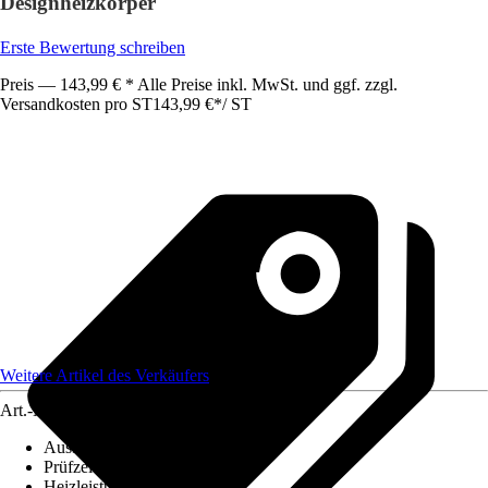
Designheizkörper
Erste Bewertung schreiben
Preis — 143,99 € * Alle Preise inkl. MwSt. und ggf. zzgl.
Versandkosten pro ST
143,99 €
*
/
ST
Weitere Artikel des Verkäufers
Art.-Nr.
12285423
Ausführung
:
Handtuchwärmer
Prüfzeichen
:
CE-geprüft
Heizleistung
:
300 W