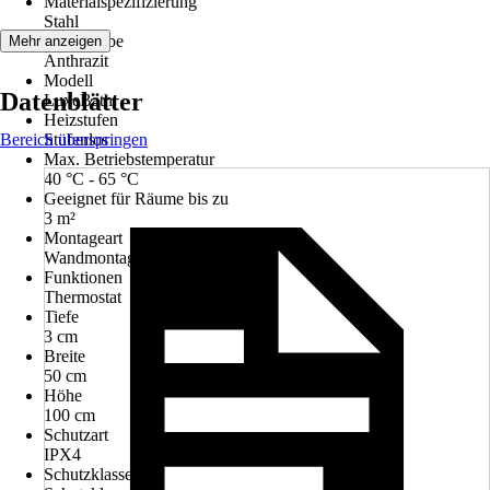
Materialspezifizierung
Stahl
Grundfarbe
Mehr anzeigen
Anthrazit
Modell
Datenblätter
LuxeBath
Heizstufen
Bereich überspringen
Stufenlos
Max. Betriebstemperatur
40 °C - 65 °C
Geeignet für Räume bis zu
3 m²
Montageart
Wandmontage
Funktionen
Thermostat
Tiefe
3 cm
Breite
50 cm
Höhe
100 cm
Schutzart
IPX4
Schutzklasse