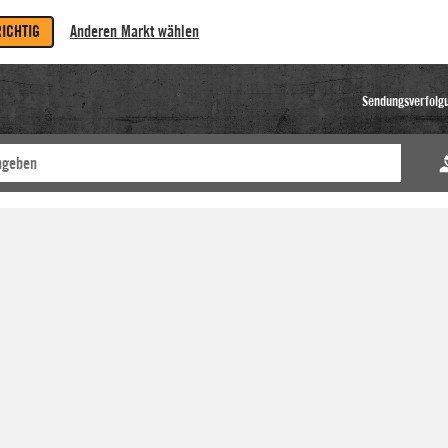
RICHTIG
Anderen Markt wählen
Sendungsverfolg