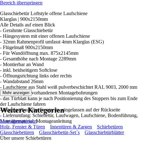
Bereich überspringen
Glasschiebetür Loftstyle offene Laufschiene
Klarglas | 900x2150mm
Alle Details auf einen Blick
- Gerahmte Glasschiebetür
- Hängesystem mit einer offenen Laufschiene
- 32mm Rahmenprofil umfasst 4mm Klarglas (ESG)
- Flügelmaß 900x2150mm
- Für Wandöffnung max. 875x2145mm
- Gesamthöhe nach Montage 2289mm
- Montierbar an Wand
- inkl. beidseitigem Softclose
- Öffnungsrichtung links oder rechts
- Wandabstand 26mm
- Laufschiene aus Stahl weiß pulverbeschichtet RAL 9003, 2000 mm
lang mit bereits vorhandenen Montagebohrungen
Mehr anzeigen
- das Türblatt kann je nach Positionierung des Stoppers bis zum Ende
der Laufschiene fahren
Weitere Kategorien
- Bügelgriff auf der Frontseite, eingelassen auf der Rückseite
- Lieferumfang: Schiebetür, Laufwagen, Laufschiene, Bodenführung,
Montagematerial, Montageanleitung
Liste überspringen
Holz, Fenster & Türen
Innentüren & Zargen
Schiebetüren
Glasschiebetüren
Glasschiebetür-Set´s
Glasschiebtürblätter
Über unsere Schiebetüren