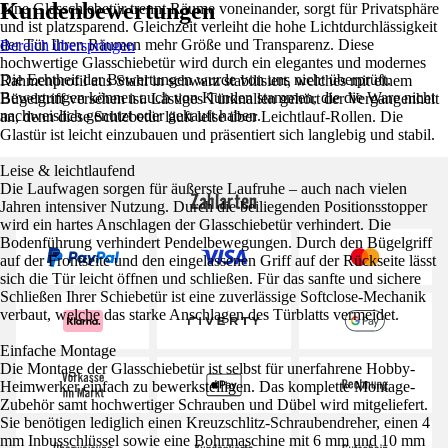
Kundenbewertungen
Eine Glasschiebetür trennt Räume voneinander, sorgt für Privatsphäre
und ist platzsparend. Gleichzeit verleiht die hohe Lichtdurchlässigkeit
der Tür Ihren Räumen mehr Größe und Transparenz. Diese
Bereich überspringen
hochwertige Glasschiebetür wird durch ein elegantes und modernes
Die Echtheit der Bewertungen wurde von uns nicht überprüft.
Rahmenprofil aus Stahl in schwarz stabilisiert, welches mit einem
Bewertungen können auch von Kunden stammen, die die Ware nicht
Bügelgriff versehen ist. Lästiges Türknallen gehört der Vergangenheit
nachweislich genutzt oder gekauft haben.
an, denn diese Schiebetür läuft leise über Leichtlauf-Rollen. Die
Glastür ist leicht einzubauen und präsentiert sich langlebig und stabil.
Leise & leichtlaufend
Die Laufwagen sorgen für äußerste Laufruhe – auch nach vielen
Zahlarten
Jahren intensiver Nutzung. Durch die beiliegenden Positionsstopper
wird ein hartes Anschlagen der Glasschiebetür verhindert. Die
Bodenführung verhindert Pendelbewegungen. Durch den Bügelgriff
auf der Frontseite und den eingelassenen Griff auf der Rückseite lässt
sich die Tür leicht öffnen und schließen. Für das sanfte und sichere
Schließen Ihrer Schiebetür ist eine zuverlässige Softclose-Mechanik
verbaut, welche das starke Anschlagen des Türblatts vermeidet.
Einfache Montage
Die Montage der Glasschiebetür ist selbst für unerfahrene Hobby-
Heimwerker einfach zu bewerkstelligen. Das komplette Montage-
Zubehör samt hochwertiger Schrauben und Dübel wird mitgeliefert.
Sie benötigen lediglich einen Kreuzschlitz-Schraubendreher, einen 4
mm Inbusschlüssel sowie eine Bohrmaschine mit 6 mm und 10 mm