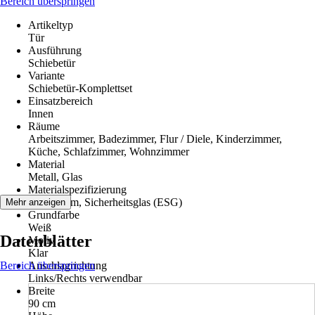
Bereich überspringen
Artikeltyp
Tür
Ausführung
Schiebetür
Variante
Schiebetür-Komplettset
Einsatzbereich
Innen
Räume
Arbeitszimmer, Badezimmer, Flur / Diele, Kinderzimmer,
Küche, Schlafzimmer, Wohnzimmer
Material
Metall, Glas
Materialspezifizierung
Aluminium, Sicherheitsglas (ESG)
Mehr anzeigen
Grundfarbe
Weiß
Datenblätter
Motiv
Klar
Bereich überspringen
Anschlagrichtung
Links/Rechts verwendbar
Breite
90 cm