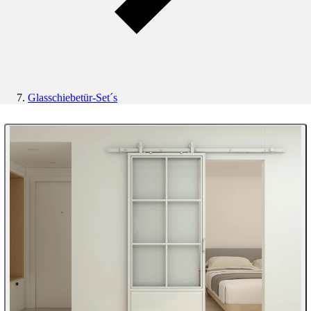
Glasschiebetür-Set´s