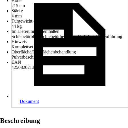
Höhe
215 cm
Stärke
4 mm
Türgewicht ca.
44 kg
Im Lieferumfang enthalten
Schiebetürblatt, Schiebetürbeschlag, Griff-Set, Bodenführung
Hinweis
Komplettset
Oberfläche/Oberflächenbehandlung
Pulverbeschichtet
EAN
4250820213470
Dokument
Beschreibung