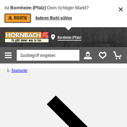
Ist
Bornheim (Pfalz)
Dein richtiger Markt?
JA, RICHTIG
Anderen Markt wählen
Bornheim (Pfalz)
Startseite