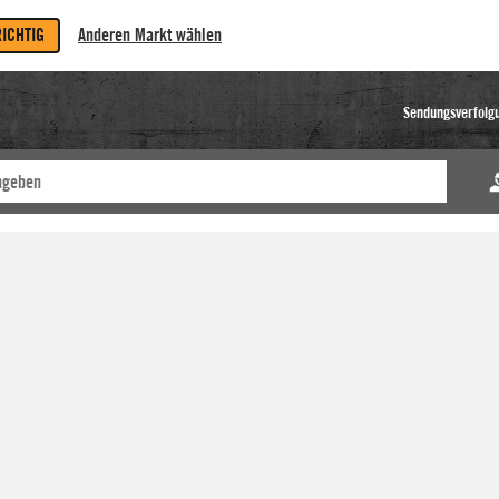
RICHTIG
Anderen Markt wählen
Sendungsverfolg