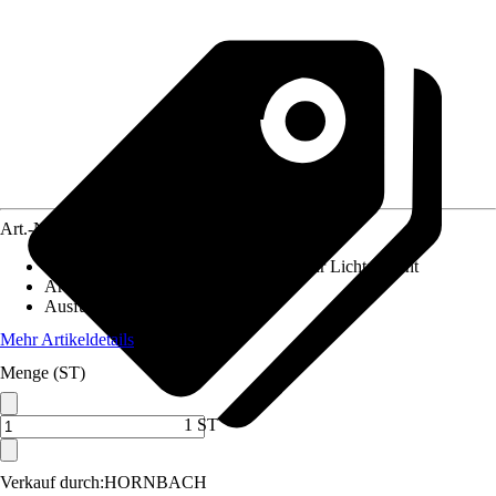
Art.-Nr.
10645391
Anwendungsbereich
:
Insektenschutz für Lichtschacht
Artikeltyp
:
Gewebe
Ausführung
:
Klemmbefestigung
Mehr Artikeldetails
Menge (ST)
1 ST
Verkauf durch:
HORNBACH