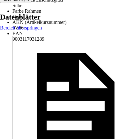
Silber
Farbe Rahmen
Datenblätter
Grau
AKN (Artikelkurznummer)
Bereich überspringen
9V66
EAN
9003117031289