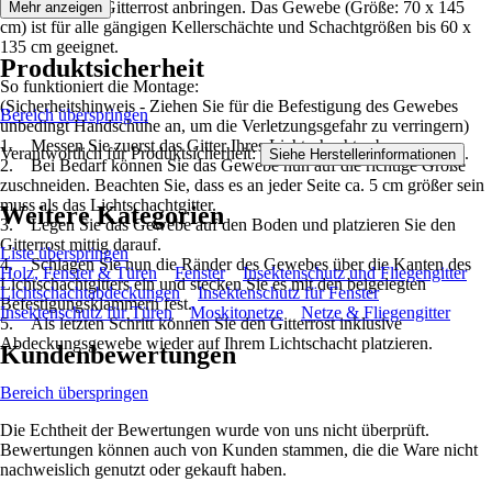
(inklusive) am Gitterrost anbringen. Das Gewebe (Größe: 70 x 145
Mehr anzeigen
cm) ist für alle gängigen Kellerschächte und Schachtgrößen bis 60 x
135 cm geeignet.
Produktsicherheit
So funktioniert die Montage:
(Sicherheitshinweis - Ziehen Sie für die Befestigung des Gewebes
Bereich überspringen
unbedingt Handschuhe an, um die Verletzungsgefahr zu verringern)
1. Messen Sie zuerst das Gitter Ihres Lichtschachts ab.
Verantwortlich für Produktsicherheit:
.
Siehe Herstellerinformationen
2. Bei Bedarf können Sie das Gewebe nun auf die richtige Größe
zuschneiden. Beachten Sie, dass es an jeder Seite ca. 5 cm größer sein
muss als das Lichtschachtgitter.
Weitere Kategorien
3. Legen Sie das Gewebe auf den Boden und platzieren Sie den
Gitterrost mittig darauf.
Liste überspringen
4. Schlagen Sie nun die Ränder des Gewebes über die Kanten des
Holz, Fenster & Türen
Fenster
Insektenschutz und Fliegengitter
Lichtschachtgitters ein und stecken Sie es mit den beigelegten
Lichtschachtabdeckungen
Insektenschutz für Fenster
Befestigungsklammern fest.
Insektenschutz für Türen
Moskitonetze
Netze & Fliegengitter
5. Als letzten Schritt können Sie den Gitterrost inklusive
Abdeckungsgewebe wieder auf Ihrem Lichtschacht platzieren.
Kundenbewertungen
Bereich überspringen
Die Echtheit der Bewertungen wurde von uns nicht überprüft.
Bewertungen können auch von Kunden stammen, die die Ware nicht
nachweislich genutzt oder gekauft haben.