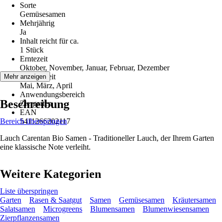
Sorte
Gemüsesamen
Mehrjährig
Ja
Inhalt reicht für ca.
1 Stück
Erntezeit
Oktober, November, Januar, Februar, Dezember
Aussaatzeit
Mehr anzeigen
Mai, März, April
Anwendungsbereich
Beschreibung
Ziergarten
EAN
Bereich überspringen
5411266202117
Lauch Carentan Bio Samen - Traditioneller Lauch, der Ihrem Garten
eine klassische Note verleiht.
Weitere Kategorien
Liste überspringen
Garten
Rasen & Saatgut
Samen
Gemüsesamen
Kräutersamen
Salatsamen
Microgreens
Blumensamen
Blumenwiesensamen
Zierpflanzensamen