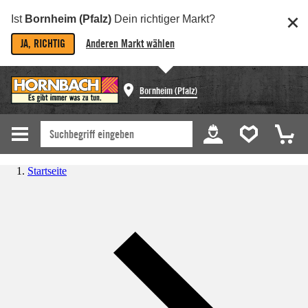
Ist
Bornheim (Pfalz)
Dein richtiger Markt?
JA, RICHTIG
Anderen Markt wählen
Bornheim (Pfalz)
Startseite