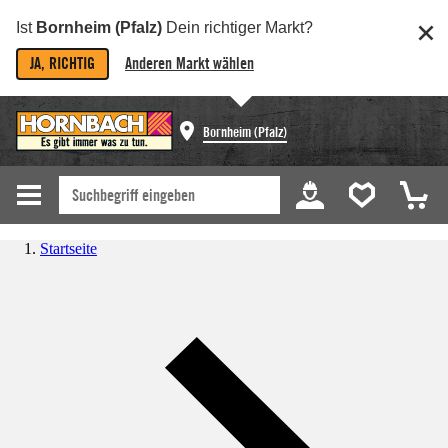
Ist
Bornheim (Pfalz)
Dein richtiger Markt?
JA, RICHTIG
Anderen Markt wählen
Bornheim (Pfalz)
Startseite