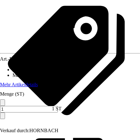
Art.-Nr.
5651813
Inhalt
:
3 Stück
Material
:
Stahl
Mehr Artikeldetails
Menge (ST)
1 ST
Verkauf durch:
HORNBACH