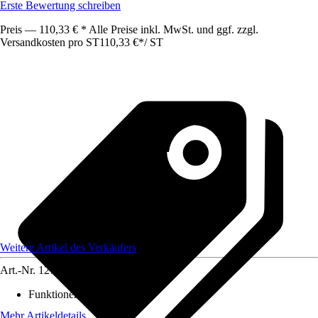
Erste Bewertung schreiben
Preis — 110,33 € * Alle Preise inkl. MwSt. und ggf. zzgl.
Versandkosten pro ST
110,33 €
*
/
ST
Weitere Artikel des Verkäufers
Art.-Nr.
12739180
Funktionen
:
-
Mehr Artikeldetails