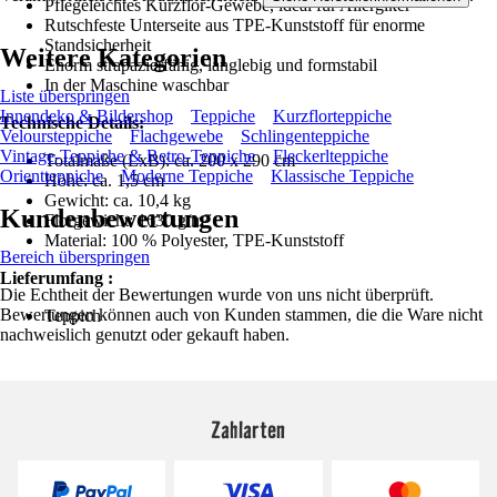
Pflegeleichtes Kurzflor-Gewebe, ideal für Allergiker
Rutschfeste Unterseite aus TPE-Kunststoff für enorme
Standsicherheit
Weitere Kategorien
Enorm strapazierfähig, langlebig und formstabil
In der Maschine waschbar
Liste überspringen
Innendeko & Bildershop
Teppiche
Kurzflorteppiche
Technische Details:
Veloursteppiche
Flachgewebe
Schlingenteppiche
Vintage-Teppiche & Retro-Teppiche
Fleckerlteppiche
Totalmaße (LxB): ca. 200 x 290 cm
Orientteppiche
Moderne Teppiche
Klassische Teppiche
Höhe: ca. 1,5 cm
Gewicht: ca. 10,4 kg
Kundenbewertungen
Florgewicht: 1630 g/m²
Material: 100 % Polyester, TPE-Kunststoff
Bereich überspringen
Lieferumfang :
Die Echtheit der Bewertungen wurde von uns nicht überprüft.
Bewertungen können auch von Kunden stammen, die die Ware nicht
Teppich
nachweislich genutzt oder gekauft haben.
Zahlarten