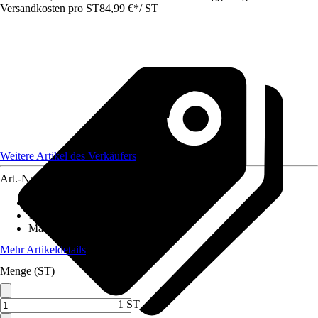
Versandkosten pro ST
84,99 €
*
/
ST
Weitere Artikel des Verkäufers
Art.-Nr.
12456653
Einsatzbereich
:
Innen
Material
:
Polyester (PES)
Maße (BxL)
:
200x290
Mehr Artikeldetails
Menge (ST)
1 ST