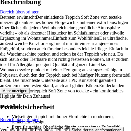
Beschreibung
Bereich überspringen
Betreten erwünschtDer einladende Teppich Soft Zone von tectake
überzeugt dank seines hohen Florgewichts mit einer extra flauschigen
Oberfläche, die jedem Wohnbereich eine gemütliche Atmosphäre
verleiht – ob als dezenter Hingucker im Schlafzimmer oder stilvolle
Ergänzung im Wohnzimmer.Einfach zum WohlfühlenDer ultraflache,
äußerst weiche Kurzflor sorgt nicht nur für ein sehr angenehmes
Fußgefühl, sondern auch für eine besonders leichte Pflege. Einfach in
die Waschmaschine packen und schon ist der Teppich wie neu. Da
sich Staub oder Tierhaare nicht richtig festsetzen können, ist er zudem
ideal für Allergiker geeignet.Qualität auf ganzer LinieDas
Wohnaccessoire punktet mit einer Fertigung aus strapazierfähigem
Polyester, durch den der Teppich auch bei häufiger Nutzung formstabil
bleibt. Die rutschfeste Unterseite aus TPE-Kunststoff garantiert
außerdem einen festen Stand, auch auf glatten Böden.Entdecke den
stilvollen Kurzflorteppich Soft Zone von tectake - ein komfortables
Mehr anzeigen
Higlight für Dein Zuhause!
Produktsicherheit
Highlights:
Vielseitiger Teppich mit hoher Flordichte in modernem,
Bereich überspringen
schlichtem Design
Extra flauschige Oberfläche für ein angenehmes Fußgefühl
Verantwortlich für Produktsicherheit:
.
Siehe Herstellerinformationen