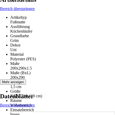
Bereich überspringen
Artikeltyp
Fußmatte
Ausführung
Küchenläufer
Grundfarbe
Grün
Dekor
Uni
Material
Polyester (PES)
Maße
200x290x1.5
Maße (BxL)
200x290
Höhe
Mehr anzeigen
1,5 cm
Größe
Datenblätter
XXXL (ab 110 cm)
Räume
Bereich überspringen
Wohnbereich
Einsatzbereich
Innen