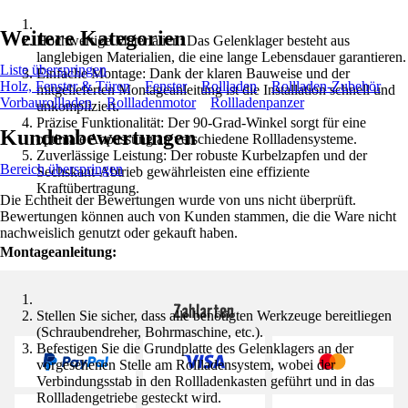
Weitere Kategorien
Hochwertige Materialien: Das Gelenklager besteht aus
langlebigen Materialien, die eine lange Lebensdauer garantieren.
Liste überspringen
Einfache Montage: Dank der klaren Bauweise und der
Holz, Fenster & Türen
Fenster
Rollladen
Rollladen-Zubehör
mitgelieferten Montageanleitung ist die Installation schnell und
Vorbaurollladen
Rollladenmotor
Rollladenpanzer
unkompliziert.
Präzise Funktionalität: Der 90-Grad-Winkel sorgt für eine
Kundenbewertungen
optimale Anpassung an verschiedene Rollladensysteme.
Zuverlässige Leistung: Der robuste Kurbelzapfen und der
Bereich überspringen
Sechskant-Abtrieb gewährleisten eine effiziente
Kraftübertragung.
Die Echtheit der Bewertungen wurde von uns nicht überprüft.
Bewertungen können auch von Kunden stammen, die die Ware nicht
nachweislich genutzt oder gekauft haben.
Montageanleitung:
Zahlarten
Stellen Sie sicher, dass alle benötigten Werkzeuge bereitliegen
(Schraubendreher, Bohrmaschine, etc.).
Befestigen Sie die Grundplatte des Gelenklagers an der
vorgesehenen Stelle am Rollladensystem, wobei der
Verbindungsstab in den Rollladenkasten geführt und in das
Rollladengetriebe gesteckt wird.