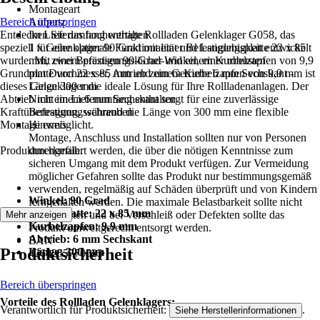
Montageart
Bereich überspringen
Aufputz
Entdecken Sie das hochwertige Rollladen Gelenklager G058, das
Im Lieferumfang enthalten
speziell für eine optimale Funktionalität und Langlebigkeit entwickelt
1 x Gelenklager 90 Grad mit einer Befestigungsplatte 22 x 85
wurde. Mit einem präzisen 90-Grad-Winkel, einer robusten
mm, zwei Befestigungslöcher und einem Kurbelzapfen von 9,9
Grundplatte von 22 x 85 mm und einem Kurbelzapfen von 9,9 mm ist
mm Durchmesser, Antrieb zum Getriebe 6 mm Sechskant -
dieses Gelenklager die ideale Lösung für Ihre Rollladenanlagen. Der
Länge 300 mm
Abtrieb mit einem 6 mm Sechskant sorgt für eine zuverlässige
Nicht im Lieferumfang enthalten
Kraftübertragung, während die Länge von 300 mm eine flexible
Befestigungsschrauben
Montage ermöglicht.
Hinweis
Montage, Anschluss und Installation sollten nur von Personen
Produktmerkmale:
durchgeführt werden, die über die nötigen Kenntnisse zum
sicheren Umgang mit dem Produkt verfügen. Zur Vermeidung
möglicher Gefahren sollte das Produkt nur bestimmungsgemäß
verwenden, regelmäßig auf Schäden überprüft und von Kindern
Winkel: 90 Grad
ferngehalten werden. Die maximale Belastbarkeit sollte nicht
Grundplatte: 22 x 85 mm
überschritten und bei Verschleiß oder Defekten sollte das
Mehr anzeigen
Kurbelzapfen: 9,9 mm
Produkt umweltgerecht entsorgt werden.
Abtrieb: 6 mm Sechskant
EAN
Produktsicherheit
Länge: 300 mm
4260255770523
Bereich überspringen
Vorteile des Rollladen Gelenklagers:
Verantwortlich für Produktsicherheit:
.
Siehe Herstellerinformationen