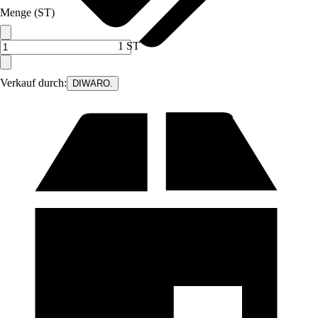
Menge (ST)
1 ST
Verkauf durch:
DIWARO.