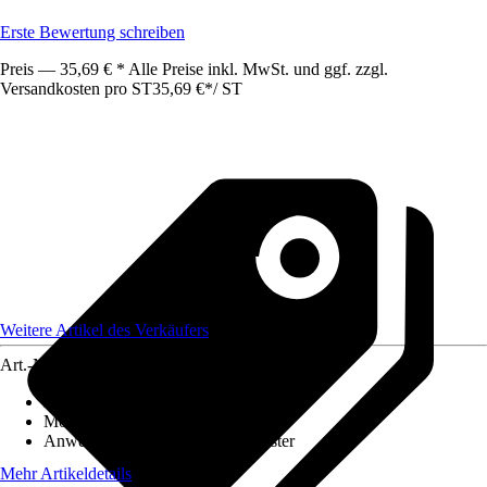
Erste Bewertung schreiben
Preis — 35,69 € * Alle Preise inkl. MwSt. und ggf. zzgl.
Versandkosten pro ST
35,69 €
*
/
ST
Weitere Artikel des Verkäufers
Art.-Nr.
12678079
Artikeltyp
:
Kurbel
Montageart
:
Aufputz
Anwendungsbereich
:
Türen, Fenster
Mehr Artikeldetails