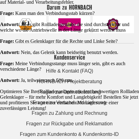
auf Material- und Verarbeitungsfehler.
Darum zu HORNBACH
Frage:
Kann man den Verbindungsstab kürzen?
Antwort:
Ja, es gibt Rollladengetriebe die sind durchsteckbar und
welche wo die Antriebswelle in der Länge gekürzt werden muss
Frage:
Gibt es Gelenklager für die Rechte und Linke Seite?
Antwort:
Nein, das Gelenk kann beidseitig benutzt werden.
Kundenservice
Frage:
Meine Verbindungsstange muss länger sein, gibt es auch
verschiedene Länge?
Hilfe & Kontakt (FAQ)
Antwort:
Ja, teilweise auch 500 mm.
HORNBACH Projektberatung
Optimieren Sie Ihre Rollladenanlagen mit dem hochwertigen Rollladen
Fragen zur Onlinebestellung
Gelenklager – für mehr Komfort und Langlebigkeit! Bestellen Sie jetzt
Fragen zu Versand und Lieferung
und profitieren Sie von einer einfachen Montage sowie einer
zuverlässigen Leistung!
Fragen zu Zahlung und Rechnung
Fragen zur Rückgabe und Reklamation
Fragen zum Kundenkonto & Kundenkonto-ID