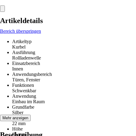
Artikeldetails
Bereich überspringen
Artikeltyp
Kurbel
Ausführung
Rollladenwelle
Einsatzbereich
Innen
Anwendungsbereich
Türen, Fenster
Funktionen
Schwenkbar
Anwendung
Einbau im Raum
Grundfarbe
Silber
Breite
Mehr anzeigen
22 mm
Höhe
Beschreibung
85 mm