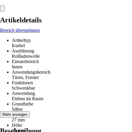
Artikeldetails
Bereich überspringen
Artikeltyp
Kurbel
Ausführung
Rollladenwelle
Einsatzbereich
Innen
Anwendungsbereich
Türen, Fenster
Funktionen
Schwenkbar
Anwendung
Einbau im Raum
Grundfarbe
Silber
Breite
Mehr anzeigen
27 mm
Höhe
Beschreibung
45 mm