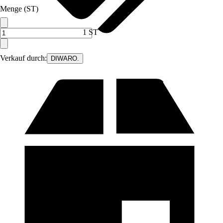
Menge (ST)
1 ST
Verkauf durch:
DIWARO.