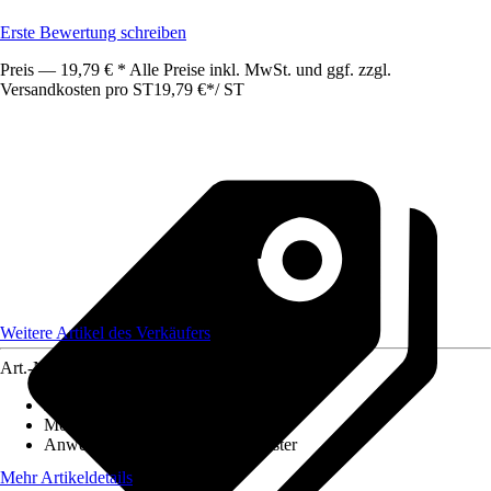
Erste Bewertung schreiben
Preis — 19,79 € * Alle Preise inkl. MwSt. und ggf. zzgl.
Versandkosten pro ST
19,79 €
*
/
ST
Weitere Artikel des Verkäufers
Art.-Nr.
12678076
Artikeltyp
:
Kurbel
Montageart
:
Aufputz
Anwendungsbereich
:
Türen, Fenster
Mehr Artikeldetails