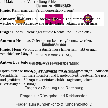
auf Material- und Verarbeitungsfehler.
Darum zu HORNBACH
Frage:
Kann man den Verbindungsstab kürzen?
Antwort:
Ja, es gibt Rollladengetriebe die sind durchsteckbar und
welche wo die Antriebswelle in der Länge gekürzt werden muss
Frage:
Gibt es Gelenklager für die Rechte und Linke Seite?
Antwort:
Nein, das Gelenk kann beidseitig benutzt werden.
Kundenservice
Frage:
Meine Verbindungsstange muss länger sein, gibt es auch
verschiedene Länge?
Hilfe & Kontakt (FAQ)
Antwort:
Ja, teilweise auch 500 mm.
HORNBACH Projektberatung
Optimieren Sie Ihre Rollladenanlagen mit dem hochwertigen Rollladen
Fragen zur Onlinebestellung
Gelenklager – für mehr Komfort und Langlebigkeit! Bestellen Sie jetzt
Fragen zu Versand und Lieferung
und profitieren Sie von einer einfachen Montage sowie einer
zuverlässigen Leistung!
Fragen zu Zahlung und Rechnung
Fragen zur Rückgabe und Reklamation
Fragen zum Kundenkonto & Kundenkonto-ID