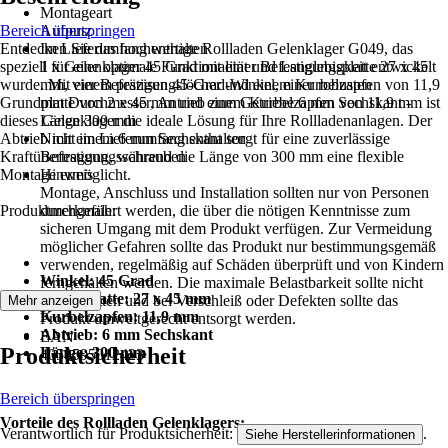
Montageart
Bereich überspringen
Aufputz
Entdecken Sie das hochwertige Rollladen Gelenklager G049, das
Im Lieferumfang enthalten
speziell für eine optimale Funktionalität und Langlebigkeit entwickelt
1 x Gelenklager 45 Grad mit einer Befestigungsplatte 27 x 45
wurde. Mit einem präzisen 45-Grad-Winkel, einer robusten
mm, vier Befestigungslöcher und einem Kurbelzapfen von 11,9
Grundplatte von 2 x 45 mm und einem Kurbelzapfen von 11,9 mm ist
mm Durchmesser, Antrieb zum Getriebe 6 mm Sechskant -
dieses Gelenklager die ideale Lösung für Ihre Rollladenanlagen. Der
Länge 300 mm
Abtrieb mit einem 6 mm Sechskant sorgt für eine zuverlässige
Nicht im Lieferumfang enthalten
Kraftübertragung, während die Länge von 300 mm eine flexible
Befestigungsschrauben
Montage ermöglicht.
Hinweis
Montage, Anschluss und Installation sollten nur von Personen
Produktmerkmale:
durchgeführt werden, die über die nötigen Kenntnisse zum
sicheren Umgang mit dem Produkt verfügen. Zur Vermeidung
möglicher Gefahren sollte das Produkt nur bestimmungsgemäß
verwenden, regelmäßig auf Schäden überprüft und von Kindern
Winkel: 45 Grad
ferngehalten werden. Die maximale Belastbarkeit sollte nicht
Grundplatte: 27 x 45 mm
überschritten und bei Verschleiß oder Defekten sollte das
Mehr anzeigen
Kurbelzapfen: 11,9 mm
Produkt umweltgerecht entsorgt werden.
Abtrieb: 6 mm Sechskant
EAN
Produktsicherheit
Länge: 300 mm
4058595012423
Bereich überspringen
Vorteile des Rollladen Gelenklagers:
Verantwortlich für Produktsicherheit:
.
Siehe Herstellerinformationen