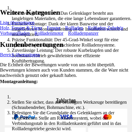
Weitere Kategorien
Hochwertige Materialien: Das Gelenklager besteht aus
langlebigen Materialien, die eine lange Lebensdauer garantieren.
Liste überspringen
Einfache Montage: Dank der klaren Bauweise und der
Holz, Fenster & Türen
Fenster
Rollladen
Rollladen-Zubehör
mitgelieferten Montageanleitung ist die Installation schnell und
Vorbaurollladen
Rollladenmotor
Rollladenpanzer
unkompliziert.
Präzise Funktionalität: Der 45-Grad-Winkel sorgt für eine
Kundenbewertungen
optimale Anpassung an verschiedene Rollladensysteme.
Zuverlässige Leistung: Der robuste Kurbelzapfen und der
Bereich überspringen
Sechskant-Abtrieb gewährleisten eine effiziente
Kraftübertragung.
Die Echtheit der Bewertungen wurde von uns nicht überprüft.
Bewertungen können auch von Kunden stammen, die die Ware nicht
nachweislich genutzt oder gekauft haben.
Montageanleitung:
Zahlarten
Stellen Sie sicher, dass alle benötigten Werkzeuge bereitliegen
(Schraubendreher, Bohrmaschine, etc.).
Befestigen Sie die Grundplatte des Gelenklagers an der
vorgesehenen Stelle am Rollladensystem, wobei der
Verbindungsstab in den Rollladenkasten geführt und in das
Rollladengetriebe gesteckt wird.