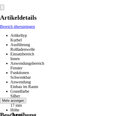
Artikeldetails
Bereich überspringen
Artikeltyp
Kurbel
Ausführung
Rollladenwelle
Einsatzbereich
Innen
Anwendungsbereich
Fenster
Funktionen
Schwenkbar
Anwendung
Einbau im Raum
Grundfarbe
Silber
Breite
Mehr anzeigen
17 mm
Höhe
Beschreibung
73 mm