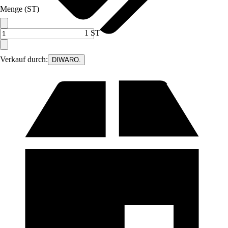
Menge (ST)
1 ST
Verkauf durch:
DIWARO.