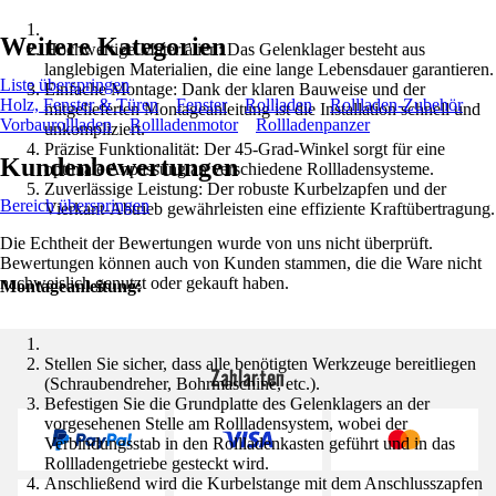
Weitere Kategorien
Hochwertige Materialien: Das Gelenklager besteht aus
langlebigen Materialien, die eine lange Lebensdauer garantieren.
Liste überspringen
Einfache Montage: Dank der klaren Bauweise und der
Holz, Fenster & Türen
Fenster
Rollladen
Rollladen-Zubehör
mitgelieferten Montageanleitung ist die Installation schnell und
Vorbaurollladen
Rollladenmotor
Rollladenpanzer
unkompliziert.
Präzise Funktionalität: Der 45-Grad-Winkel sorgt für eine
Kundenbewertungen
optimale Anpassung an verschiedene Rollladensysteme.
Zuverlässige Leistung: Der robuste Kurbelzapfen und der
Bereich überspringen
Vierkant-Abtrieb gewährleisten eine effiziente Kraftübertragung.
Die Echtheit der Bewertungen wurde von uns nicht überprüft.
Bewertungen können auch von Kunden stammen, die die Ware nicht
nachweislich genutzt oder gekauft haben.
Montageanleitung:
Stellen Sie sicher, dass alle benötigten Werkzeuge bereitliegen
Zahlarten
(Schraubendreher, Bohrmaschine, etc.).
Befestigen Sie die Grundplatte des Gelenklagers an der
vorgesehenen Stelle am Rollladensystem, wobei der
Verbindungsstab in den Rollladenkasten geführt und in das
Rollladengetriebe gesteckt wird.
Anschließend wird die Kurbelstange mit dem Anschlusszapfen