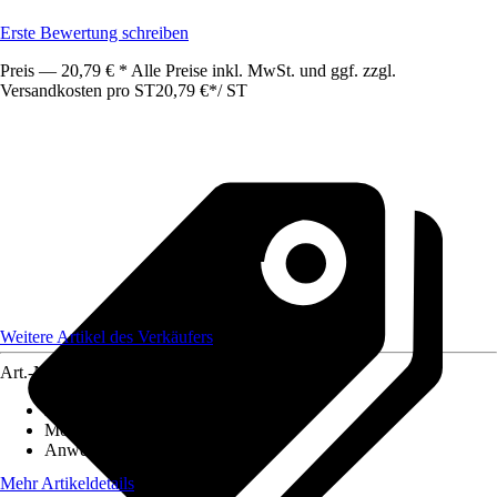
Erste Bewertung schreiben
Preis — 20,79 € * Alle Preise inkl. MwSt. und ggf. zzgl.
Versandkosten pro ST
20,79 €
*
/
ST
Weitere Artikel des Verkäufers
Art.-Nr.
12556460
Artikeltyp
:
Kurbel
Montageart
:
Aufputz
Anwendungsbereich
:
Fenster
Mehr Artikeldetails