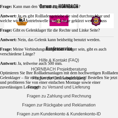
Darum zu HORNBACH
Frage:
Kann man den Verbindungsstab kürzen?
Antwort:
Ja, es gibt Rollladengetriebe die sind durchsteckbar und
welche wo die Antriebswelle in der Länge gekürzt werden muss
Frage:
Gibt es Gelenklager für die Rechte und Linke Seite?
Antwort:
Nein, das Gelenk kann beidseitig benutzt werden.
Kundenservice
Frage:
Meine Verbindungsstange muss länger sein, gibt es auch
verschiedene Länge?
Hilfe & Kontakt (FAQ)
Antwort:
Ja, teilweise auch 500 mm.
HORNBACH Projektberatung
Optimieren Sie Ihre Rollladenanlagen mit dem hochwertigen Rollladen
Gelenklager – für mehr Komfort und Langlebigkeit! Bestellen Sie jetzt
Fragen zur Onlinebestellung
und profitieren Sie von einer einfachen Montage sowie einer
Fragen zu Versand und Lieferung
zuverlässigen Leistung!
Fragen zu Zahlung und Rechnung
Fragen zur Rückgabe und Reklamation
Fragen zum Kundenkonto & Kundenkonto-ID