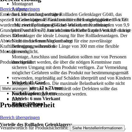
Montageart
Bereich überspringen
Aufputz
Entdecken Sie das hochwertige Rollladen Gelenklager G040, das
Im Lieferumfang enthalten
speziell für eine optimale Funktionalität und Langlebigkeit entwickelt
1 x Gelenklager 45 Grad mit einer Befestigungsplatte 17 x 73
wurde. Mit einem präzisen 45-Grad-Winkel, einer robusten
mm, zwei Befestigungslöcher und einem Kurbelzapfen von 9,9
Grundplatte von 17 x 73 mm und einem Kurbelzapfen von 9,9 mm ist
mm Durchmesser, Antrieb zum Getriebe 6 mm Vierkant - Länge
dieses Gelenklager die ideale Lösung für Ihre Rollladenanlagen. Der
300 mm
Abtrieb mit einem 6 mm Vierkant sorgt für eine zuverlässige
Nicht im Lieferumfang enthalten
Kraftübertragung, während die Länge von 300 mm eine flexible
Befestigungsschrauben
Montage ermöglicht.
Hinweis
Montage, Anschluss und Installation sollten nur von Personen
Produktmerkmale:
durchgeführt werden, die über die nötigen Kenntnisse zum
sicheren Umgang mit dem Produkt verfügen. Zur Vermeidung
möglicher Gefahren sollte das Produkt nur bestimmungsgemäß
verwenden, regelmäßig auf Schäden überprüft und von Kindern
Winkel: 45 Grad
ferngehalten werden. Die maximale Belastbarkeit sollte nicht
Grundplatte: 17 x 73 mm
überschritten und bei Verschleiß oder Defekten sollte das
Mehr anzeigen
Kurbelzapfen: 9,9 mm
Produkt umweltgerecht entsorgt werden.
Abtrieb: 6 mm Vierkant
EAN
Produktsicherheit
Länge: 300 mm
4260255770004
Bereich überspringen
Vorteile des Rollladen Gelenklagers:
Verantwortlich für Produktsicherheit:
.
Siehe Herstellerinformationen