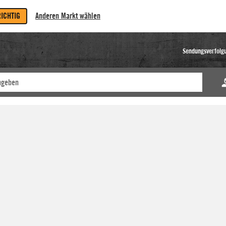
RICHTIG
Anderen Markt wählen
Sendungsverfolg