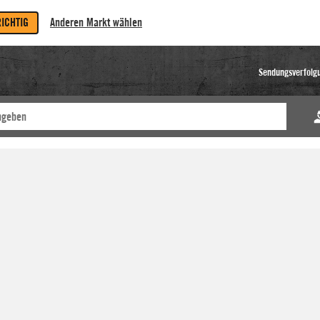
RICHTIG
Anderen Markt wählen
Sendungsverfolg