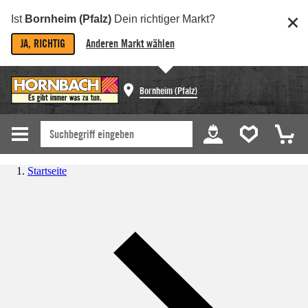
Ist
Bornheim (Pfalz)
Dein richtiger Markt?
JA, RICHTIG
Anderen Markt wählen
Bornheim (Pfalz)
Startseite