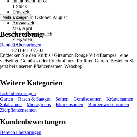
Inhalt reicht für ca.
1 Stück
Erntezeit
September, Oktober, August
Mehr anzeigen
Aussaatzeit
Mai, April
Beschreibung
Anwendungsbereich
Ziergarten
Bereich überspringen
EAN
8711441107303
Entdecken Sie den Kürbis / Giraumon Rouge Vif d'Etampes - eine
vielseitige Gemüse- oder Fruchtpflanze für Ihren Garten. Bestellen Sie
jetzt bei unserem Pflanzensamen-Webshop!
Weitere Kategorien
Liste überspringen
Garten
Rasen & Saatgut
Samen
Gemüsesamen
Kräutersamen
Salatsamen
Microgreens
Blumensamen
Blumenwiesensamen
Zierpflanzensamen
Kundenbewertungen
Bereich überspringen