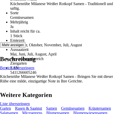
Küchenrübe Milanese Weißer Rotkopf Samen - Traditionell und
saftig.
Sorte
Gemüsesamen
Mehrjährig
Ja
Inhalt reicht für ca.
1 Stück
Erntezeit
September, Oktober, November, Juli, August
Mehr anzeigen
Aussaatzeit
Mai, Juni, Juli, August, April
Beschreibung
Anwendungsbereich
Ziergarten
Bereich überspringen
EAN
5411266605246
Küchenrübe Milanese Weißer Rotkopf Samen - Bringen Sie mit dieser
Rübe eine milde, einzigartige Note in Ihre Gerichte.
Weitere Kategorien
Liste überspringen
Garten
Rasen & Saatgut
Samen
Gemüsesamen
Kräutersamen
Salatsamen
Microgreens
Blumensamen
Blumenwiesensamen