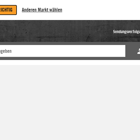
RICHTIG
Anderen Markt wählen
Sendungsverfolg