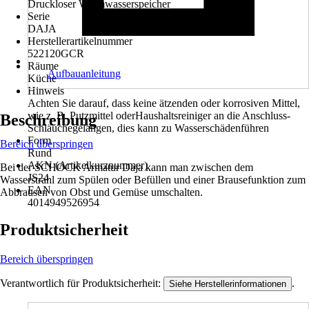
Druckloser Warmwasserspeicher
Serie
DAJA
Herstellerartikelnummer
522120GCR
Räume
Aufbauanleitung
Küche
Hinweis
Achten Sie darauf, dass keine ätzenden oder korrosiven Mittel,
wie z. B. Putzmittel oderHaushaltsreiniger an die Anschluss-
Beschreibung
Schläuchegelangen, dies kann zu Wasserschädenführen
Form
Bereich überspringen
Rund
AKN (Artikelkurznummer)
Bei der SCHOCK Armatur Daja kann man zwischen dem
JS24
Wasserstrahl zum Spülen oder Befüllen und einer Brausefunktion zum
EAN
Abbrausen von Obst und Gemüse umschalten.
4014949526954
Produktsicherheit
Bereich überspringen
Verantwortlich für Produktsicherheit:
.
Siehe Herstellerinformationen