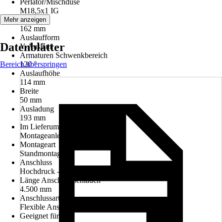
Perlator/Mischdüse
M18,5x1 IG
Höhe
Mehr anzeigen
162 mm
Auslaufform
Datenblätter
Y-Auslauf
Armaturen Schwenkbereich
Bereich überspringen
120 °
Auslaufhöhe
114 mm
Breite
50 mm
Ausladung
193 mm
Im Lieferumfang enthalten
Montageanleitung
Montageart
Standmontage
Anschluss
Hochdruck - druckfest
Länge Anschlussschlauch
4.500 mm
Anschlussart
Flexible Anschlussschläuche 3/8"
Geeignet für