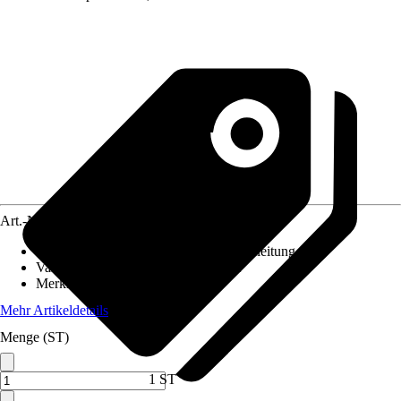
Art.-Nr.
10558928
Im Lieferumfang enthalten
:
Montageanleitung
Variante
:
Küchenarmatur mit Brause
Merkmale
:
Keramikkartusche
Mehr Artikeldetails
Menge (ST)
1 ST