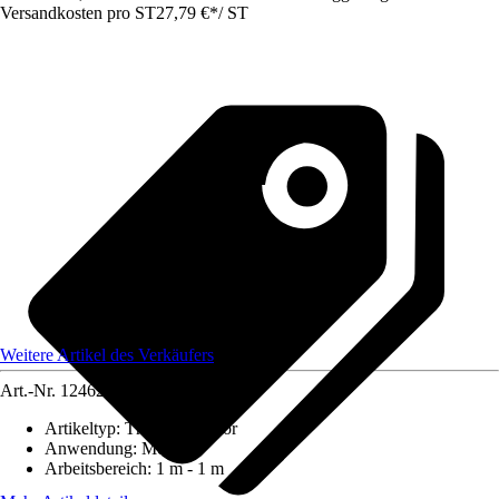
Versandkosten pro ST
27,79 €
*
/
ST
Weitere Artikel des Verkäufers
Art.-Nr.
12462849
Artikeltyp
:
Thermodetektor
Anwendung
:
Messen
Arbeitsbereich
:
1 m - 1 m