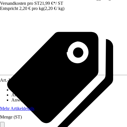
Versandkosten pro ST
21,99 €
*
/
ST
Entspricht 2,20 € pro kg
(
2,20 €
/
kg
)
Art.-Nr.
3820767
Körnung
:
1 mm - 2 mm
Artikeltyp
:
Kies
Anwendungsbereich
:
Aquarium
Mehr Artikeldetails
Menge (ST)