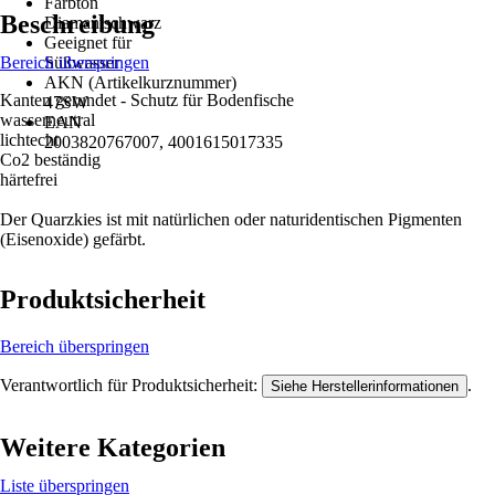
Farbton
Beschreibung
Diamantschwarz
Geeignet für
Bereich überspringen
Süßwasser
AKN (Artikelkurznummer)
Kanten gerundet - Schutz für Bodenfische
47SW
wasserneutral
EAN
lichtecht
2003820767007, 4001615017335
Co2 beständig
härtefrei
Der Quarzkies ist mit natürlichen oder naturidentischen Pigmenten
(Eisenoxide) gefärbt.
Produktsicherheit
Bereich überspringen
Verantwortlich für Produktsicherheit:
.
Siehe Herstellerinformationen
Weitere Kategorien
Liste überspringen