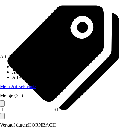
Art.-Nr.
12500153
Artikeltyp
:
Kreuzlinienlaser
Anwendung
:
Nivellieren
Arbeitsbereich
:
40 m
Mehr Artikeldetails
Menge (ST)
1 ST
Verkauf durch:
HORNBACH