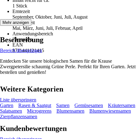
Inhalt reicht für ca.
1 Stück
Erntezeit
September, Oktober, Juni, Juli, August
Aussaatzeit
Mehr anzeigen
Mai, März, Juni, Juli, Februar, April
Anwendungsbereich
Beschreibung
Ziergarten
EAN
Bereich überspringen
8711441121415
Entdecken Sie unsere biologischen Samen für die Krause
Zwergpetersilie schaumig Grüne Perle. Perfekt für Ihren Garten. Jetzt
bestellen und genießen!
Weitere Kategorien
Liste überspringen
Garten
Rasen & Saatgut
Samen
Gemüsesamen
Kräutersamen
Salatsamen
Microgreens
Blumensamen
Blumenwiesensamen
Zierpflanzensamen
Kundenbewertungen