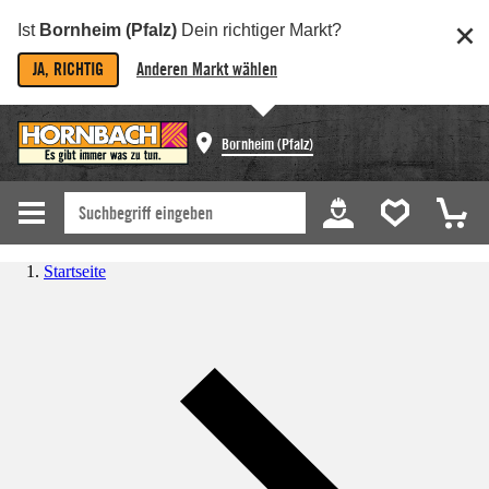
Ist
Bornheim (Pfalz)
Dein richtiger Markt?
JA, RICHTIG
Anderen Markt wählen
Bornheim (Pfalz)
Startseite