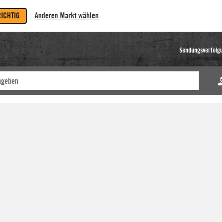
RICHTIG
Anderen Markt wählen
Sendungsverfolg