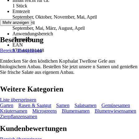
Inhalt reicht für ca.
1 Stück
Erntezeit
September, Oktober, November, Mai, April
Aussaatzeit
Mehr anzeigen
September, Mai, März, August, April
Anwendungsbereich
Beschreibung
Ziergarten
EAN
Bereich überspringen
8711441101448
Entdecken Sie den köstlichen Kopfsalat Twellose Gele aus
biologischem Anbau. Bestellen Sie jetzt unsere n Samen und genießen
Sie frische Salate aus eigenem Anbau.
Weitere Kategorien
Liste überspringen
Garten
Rasen & Saatgut
Samen
Salatsamen
Gemüsesamen
Kräutersamen
Microgreens
Blumensamen
Blumenwiesensamen
Zierpflanzensamen
Kundenbewertungen