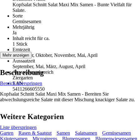
Kopfsalat Schnitt Salat Maxi Mix Samen - Bunte Vielfalt für
Salate.
Sorte
Gemüsesamen
Mehrjährig
Ja
Inhalt reicht für ca.
1 Stück
Erntezeit
September, Oktober, November, Mai, April
Mehr anzeigen
Aussaatzeit
September, Mai, März, August, April
Beschreibung
Anwendungsbereich
Ziergarten
Bereich überspringen
EAN
5411266605550
Kopfsalat Schnitt Salat Maxi Mix Samen - Bereiten Sie
abwechslungsreiche Salate mit dieser Mischung knackiger Salate zu.
Weitere Kategorien
Liste überspringen
Garten
Rasen & Saatgut
Samen
Salatsamen
Gemüsesamen
Kräutersamen
Microgreens
Blumensamen
Blumenwiesensamen