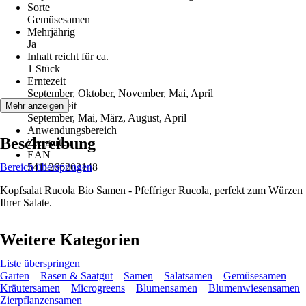
Sorte
Gemüsesamen
Mehrjährig
Ja
Inhalt reicht für ca.
1 Stück
Erntezeit
September, Oktober, November, Mai, April
Aussaatzeit
Mehr anzeigen
September, Mai, März, August, April
Anwendungsbereich
Beschreibung
Ziergarten
EAN
Bereich überspringen
5411266202148
Kopfsalat Rucola Bio Samen - Pfeffriger Rucola, perfekt zum Würzen
Ihrer Salate.
Weitere Kategorien
Liste überspringen
Garten
Rasen & Saatgut
Samen
Salatsamen
Gemüsesamen
Kräutersamen
Microgreens
Blumensamen
Blumenwiesensamen
Zierpflanzensamen