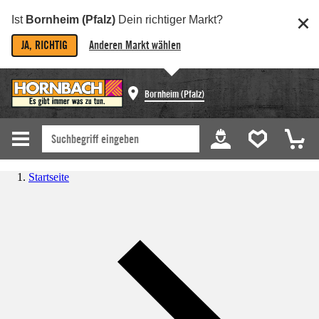
Ist
Bornheim (Pfalz)
Dein richtiger Markt?
JA, RICHTIG
Anderen Markt wählen
Bornheim (Pfalz)
Startseite