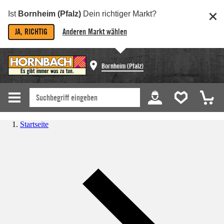
Ist
Bornheim (Pfalz)
Dein richtiger Markt?
JA, RICHTIG
Anderen Markt wählen
Bornheim (Pfalz)
Startseite