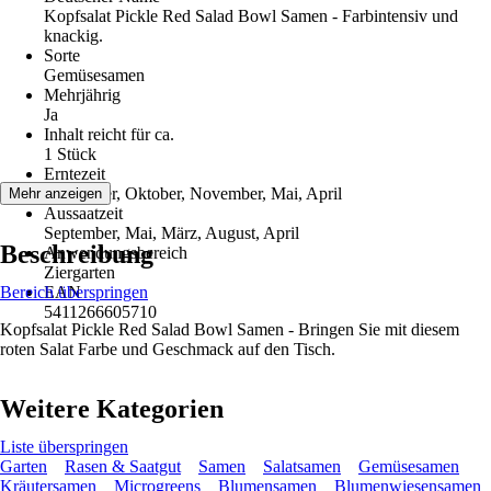
Kopfsalat Pickle Red Salad Bowl Samen - Farbintensiv und
knackig.
Sorte
Gemüsesamen
Mehrjährig
Ja
Inhalt reicht für ca.
1 Stück
Erntezeit
September, Oktober, November, Mai, April
Mehr anzeigen
Aussaatzeit
September, Mai, März, August, April
Beschreibung
Anwendungsbereich
Ziergarten
Bereich überspringen
EAN
5411266605710
Kopfsalat Pickle Red Salad Bowl Samen - Bringen Sie mit diesem
roten Salat Farbe und Geschmack auf den Tisch.
Weitere Kategorien
Liste überspringen
Garten
Rasen & Saatgut
Samen
Salatsamen
Gemüsesamen
Kräutersamen
Microgreens
Blumensamen
Blumenwiesensamen