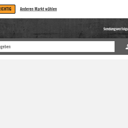
RICHTIG
Anderen Markt wählen
Sendungsverfolg