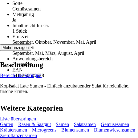
Sorte
Gemüsesamen
Mehrjährig
Ja
Inhalt reicht für ca.
1 Stück
Erntezeit
September, Oktober, November, Mai, April
Aussaatzeit
Mehr anzeigen
September, Mai, März, August, April
Anwendungsbereich
Beschreibung
Ziergarten
EAN
Bereich überspringen
5411266605628
Kopfsalat Late Samen - Einfach anzubauender Salat für reichliche,
frische Ernten.
Weitere Kategorien
Liste überspringen
Garten
Rasen & Saatgut
Samen
Salatsamen
Gemüsesamen
Kräutersamen
Microgreens
Blumensamen
Blumenwiesensamen
Zierpflanzensamen