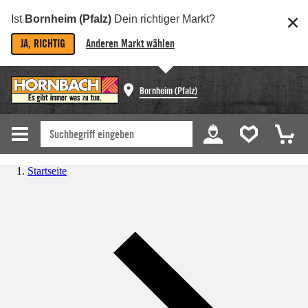
Ist
Bornheim (Pfalz)
Dein richtiger Markt?
JA, RICHTIG
Anderen Markt wählen
Bornheim (Pfalz)
Startseite