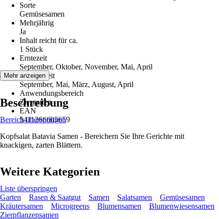
Sorte
Gemüsesamen
Mehrjährig
Ja
Inhalt reicht für ca.
1 Stück
Erntezeit
September, Oktober, November, Mai, April
Aussaatzeit
Mehr anzeigen
September, Mai, März, August, April
Anwendungsbereich
Beschreibung
Ziergarten
EAN
Bereich überspringen
5411266605659
Kopfsalat Batavia Samen - Bereichern Sie Ihre Gerichte mit
knackigen, zarten Blättern.
Weitere Kategorien
Liste überspringen
Garten
Rasen & Saatgut
Samen
Salatsamen
Gemüsesamen
Kräutersamen
Microgreens
Blumensamen
Blumenwiesensamen
Zierpflanzensamen