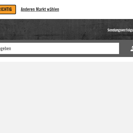
RICHTIG
Anderen Markt wählen
Sendungsverfolg