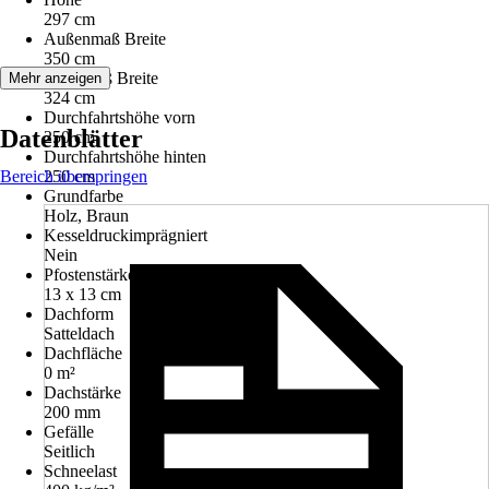
297 cm
Außenmaß Breite
350 cm
Innenmaß Breite
Mehr anzeigen
324 cm
Durchfahrtshöhe vorn
Datenblätter
250 cm
Durchfahrtshöhe hinten
Bereich überspringen
250 cm
Grundfarbe
Holz, Braun
Kesseldruckimprägniert
Nein
Pfostenstärke
13 x 13 cm
Dachform
Satteldach
Dachfläche
0 m²
Dachstärke
200 mm
Gefälle
Seitlich
Schneelast