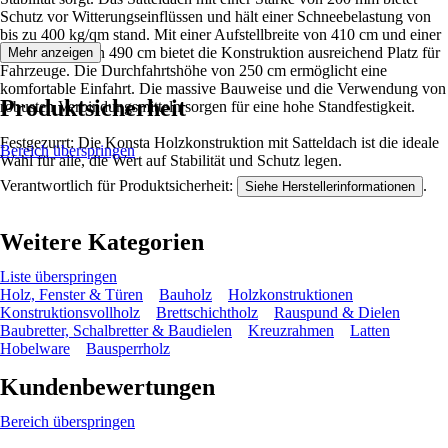
Schutz vor Witterungseinflüssen und hält einer Schneebelastung von
bis zu 400 kg/qm stand. Mit einer Aufstellbreite von 410 cm und einer
Aufstelltiefe von 490 cm bietet die Konstruktion ausreichend Platz für
Mehr anzeigen
Fahrzeuge. Die Durchfahrtshöhe von 250 cm ermöglicht eine
komfortable Einfahrt. Die massive Bauweise und die Verwendung von
Produktsicherheit
robusten Verbindungsmitteln sorgen für eine hohe Standfestigkeit.
Festgezurrt: Die Konsta Holzkonstruktion mit Satteldach ist die ideale
Bereich überspringen
Wahl für alle, die Wert auf Stabilität und Schutz legen.
Verantwortlich für Produktsicherheit:
.
Siehe Herstellerinformationen
Weitere Kategorien
Liste überspringen
Holz, Fenster & Türen
Bauholz
Holzkonstruktionen
Konstruktionsvollholz
Brettschichtholz
Rauspund & Dielen
Baubretter, Schalbretter & Baudielen
Kreuzrahmen
Latten
Hobelware
Bausperrholz
Kundenbewertungen
Bereich überspringen