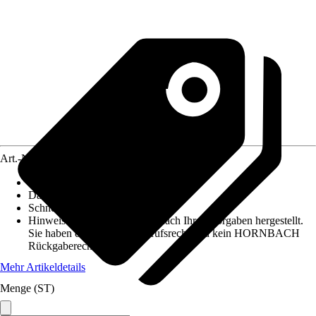
Art.-Nr.
4690659
Pfostenstärke
:
13 x 13 cm
Dachform
:
Satteldach
Schneelast
:
3,923 kN/m²
Hinweis: Dieser Artikel wird nach Ihren Vorgaben hergestellt.
Sie haben daher kein Widerrufsrecht und kein HORNBACH
Rückgaberecht.
Mehr Artikeldetails
Menge (ST)