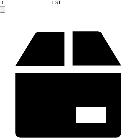
Verkauf durch:
HORNBACH
1 ST