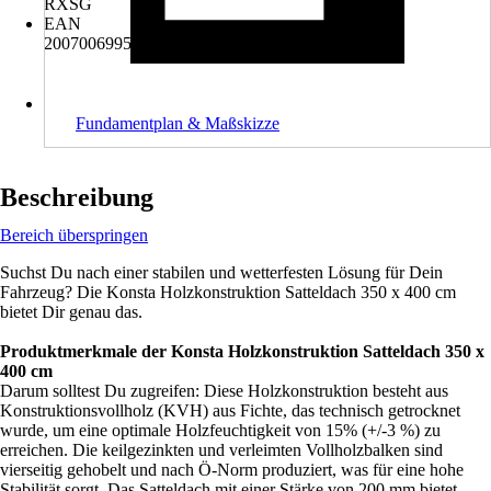
RXSG
EAN
2007006995468
Fundamentplan & Maßskizze
Beschreibung
Bereich überspringen
Suchst Du nach einer stabilen und wetterfesten Lösung für Dein
Fahrzeug? Die Konsta Holzkonstruktion Satteldach 350 x 400 cm
bietet Dir genau das.
Produktmerkmale der Konsta Holzkonstruktion Satteldach 350 x
400 cm
Darum solltest Du zugreifen: Diese Holzkonstruktion besteht aus
Konstruktionsvollholz (KVH) aus Fichte, das technisch getrocknet
wurde, um eine optimale Holzfeuchtigkeit von 15% (+/-3 %) zu
erreichen. Die keilgezinkten und verleimten Vollholzbalken sind
vierseitig gehobelt und nach Ö-Norm produziert, was für eine hohe
Stabilität sorgt. Das Satteldach mit einer Stärke von 200 mm bietet