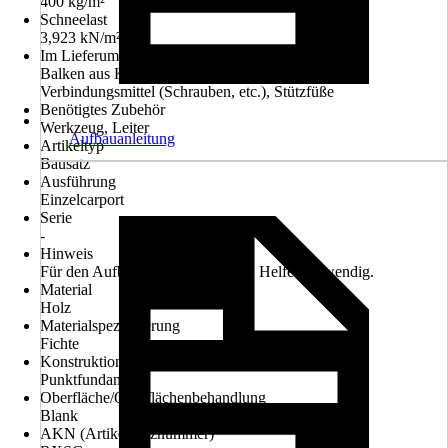
400 kg/m²
Schneelast
3,923 kN/m²
Im Lieferumfang enthalten
Balken aus Konstruktionsvollholz, Aufbauplan,
Verbindungsmittel (Schrauben, etc.), Stützfüße
Benötigtes Zubehör
Werkzeug, Leiter
Aufbauanleitung
Artikeltyp
Bausatz
Ausführung
Einzelcarport
Serie
-
Hinweis
Für den Aufbau ist mindestens ein Helfer notwendig.
Material
Holz
Materialspezifizierung
Fichte
Konstruktion
Punktfundament
Oberfläche/Oberflächenbehandlung
Blank
AKN (Artikelkurznummer)