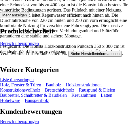
einer Schneelast von bis zu 400 kg/qm ist die Konstruktion bestens für
winterliche Bedingungen gerüstet. Das Pultdach mit einer Neigung
von etwa 5 Grad leitet Regenwasser effizient nach hinten ab. Die
Mehr anzeigen
Durchfahrtshöhe von 220 cm hinten und 250 cm vorn ermöglicht eine
komfortable Nutzung für verschiedene Fahrzeugtypen. Die massive
Produktsicherheit
Bauweise und die mitgelieferten Verbindungsmittel und Stützfüße
garantieren eine stabile und sichere Montage.
Bereich überspringen
Festgezurrt: Die Konsta Holzkonstruktion Pultdach 350 x 300 cm ist
die ideale Wahl für eine zuverlässige und langlebige Überdachung.
Verantwortlich für Produktsicherheit:
.
Siehe Herstellerinformationen
Weitere Kategorien
Liste überspringen
Holz, Fenster & Türen
Bauholz
Holzkonstruktionen
Konstruktionsvollholz
Brettschichtholz
Rauspund & Dielen
Baubretter, Schalbretter & Baudielen
Kreuzrahmen
Latten
Hobelware
Bausperrholz
Kundenbewertungen
Bereich überspringen