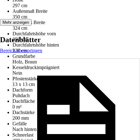
297 cm
Außenmaß Breite
350 cm
Innenmaß Breite
Mehr anzeigen
324 cm
Durchfahrtshöhe vorn
Datenblätter
250 cm
Durchfahrtshöhe hinten
Bereich überspringen
220 cm
Grundfarbe
Holz, Braun
Kesseldruckimprägniert
Nein
Pfostenstärke
13 x 13 cm
Dachform
Pultdach
Dachfläche
0 m²
Dachstärke
200 mm
Gefälle
Nach hinten
Schneelast