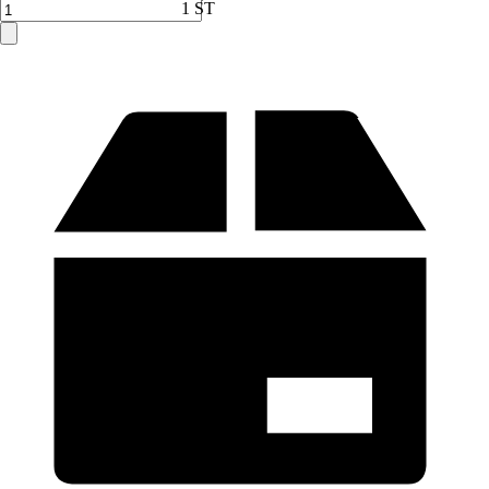
Verkauf durch:
HORNBACH
1 ST