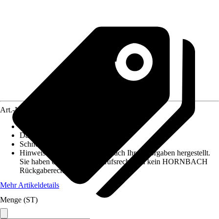
Art.-Nr.
4690629
Pfostenstärke
:
13 x 13 cm
Dachform
:
Pultdach
Schneelast
:
3,923 kN/m²
Hinweis: Dieser Artikel wird nach Ihren Vorgaben hergestellt.
Sie haben daher kein Widerrufsrecht und kein HORNBACH
Rückgaberecht.
Mehr Artikeldetails
Menge (ST)