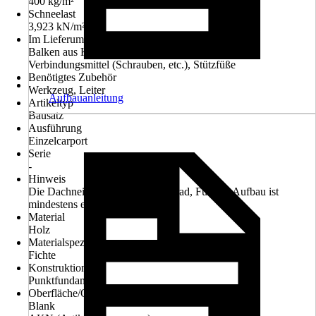
400 kg/m²
Schneelast
3,923 kN/m²
Im Lieferumfang enthalten
Balken aus Konstruktionsvollholz, Aufbauplan,
Verbindungsmittel (Schrauben, etc.), Stützfüße
Benötigtes Zubehör
Werkzeug, Leiter
Aufbauanleitung
Artikeltyp
Bausatz
Ausführung
Einzelcarport
Serie
-
Hinweis
Die Dachneigung beträgt ca. 5 Grad, Für den Aufbau ist
mindestens ein Helfer notwendig.
Material
Holz
Materialspezifizierung
Fichte
Konstruktion
Punktfundament
Oberfläche/Oberflächenbehandlung
Blank