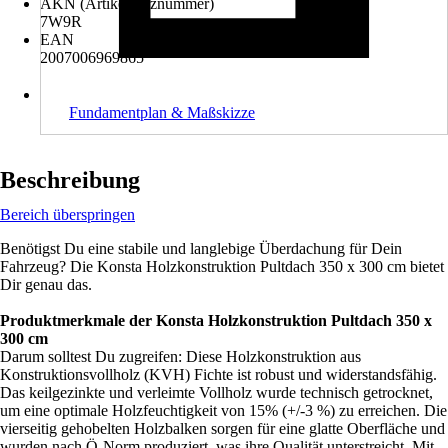
AKN (Artikelkurznummer)
7W9R
EAN
2007006969865
Fundamentplan & Maßskizze
Beschreibung
Bereich überspringen
Benötigst Du eine stabile und langlebige Überdachung für Dein
Fahrzeug? Die Konsta Holzkonstruktion Pultdach 350 x 300 cm bietet
Dir genau das.
Produktmerkmale der Konsta Holzkonstruktion Pultdach 350 x
300 cm
Darum solltest Du zugreifen: Diese Holzkonstruktion aus
Konstruktionsvollholz (KVH) Fichte ist robust und widerstandsfähig.
Das keilgezinkte und verleimte Vollholz wurde technisch getrocknet,
um eine optimale Holzfeuchtigkeit von 15% (+/-3 %) zu erreichen. Die
vierseitig gehobelten Holzbalken sorgen für eine glatte Oberfläche und
wurden nach Ö-Norm produziert, was ihre Qualität unterstreicht. Mit