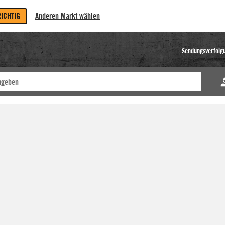
RICHTIG
Anderen Markt wählen
Sendungsverfolg