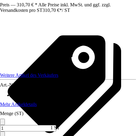
Preis — 310,70 € * Alle Preise inkl. MwSt. und ggf. zzgl.
Versandkosten pro ST
310,70 €
*
/
ST
Weitere Artikel des Verkäufers
Art.-Nr.
12735639
Max. Belastbarkeit
:
250 kg
Mehr Artikeldetails
Menge (ST)
1 ST