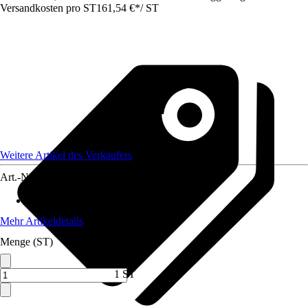
Versandkosten pro ST
161,54 €
*
/
ST
Weitere Artikel des Verkäufers
Art.-Nr.
12735453
Max. Belastbarkeit
:
125 kg
Mehr Artikeldetails
Menge (ST)
1 ST