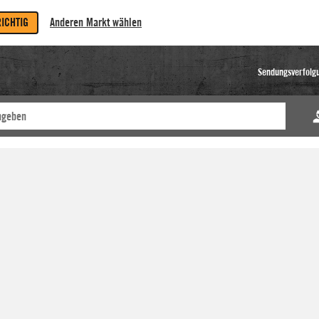
RICHTIG
Anderen Markt wählen
Sendungsverfolg