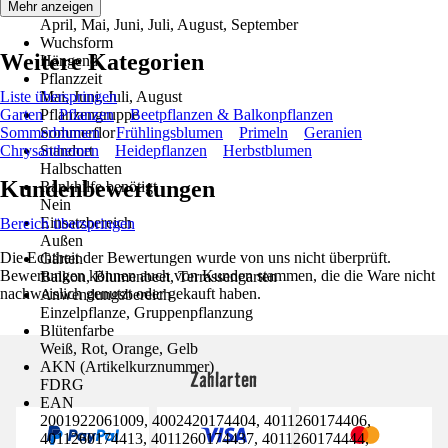
Blütezeit
Mehr anzeigen
April, Mai, Juni, Juli, August, September
Wuchsform
Weitere Kategorien
Hängend
Pflanzzeit
Liste überspringen
Mai, Juni, Juli, August
Garten
Pflanzengruppe
Pflanzen
Beetpflanzen & Balkonpflanzen
Sommerblumen
Sommerflor
Frühlingsblumen
Primeln
Geranien
Chrysanthemen
Standort
Heidepflanzen
Herbstblumen
Halbschatten
Kundenbewertungen
Rankhilfe benötigt
Nein
Einsatzbereich
Bereich überspringen
Außen
Die Echtheit der Bewertungen wurde von uns nicht überprüft.
Gärten
Bewertungen können auch von Kunden stammen, die die Ware nicht
Balkon, Blumenbeet, Terrassengarten
nachweislich genutzt oder gekauft haben.
Anwendungsbereich
Einzelpflanze, Gruppenpflanzung
Blütenfarbe
Weiß, Rot, Orange, Gelb
AKN (Artikelkurznummer)
Zahlarten
FDRG
EAN
2001922061009, 4002420174404, 4011260174406,
4011260174413, 4011260174437, 4011260174444,