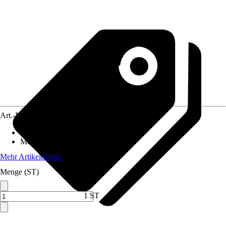
Art.-Nr.
1922061
Standort
:
Halbschatten
Mehrjährig
:
Nein
Mehr Artikeldetails
Menge (ST)
1 ST