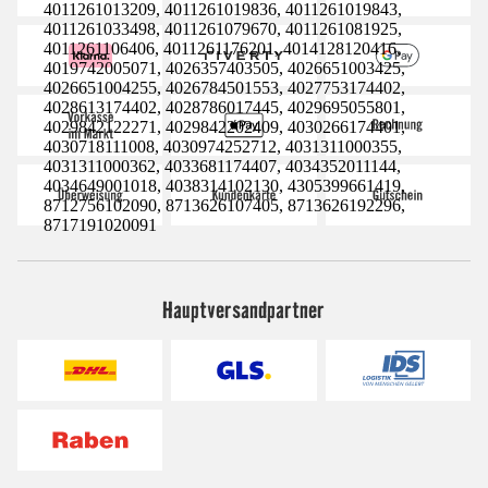
4011261013209, 4011261019836, 4011261019843,
4011261033498, 4011261079670, 4011261081925,
4011261106406, 4011261176201, 4014128120416,
4019742005071, 4026357403505, 4026651003425,
4026651004255, 4026784501553, 4027753174402,
4028613174402, 4028786017445, 4029695055801,
4029842122271, 4029842202409, 4030266174401,
4030718111008, 4030974252712, 4031311000355,
4031311000362, 4033681174407, 4034352011144,
4034649001018, 4038314102130, 4305399661419,
8712756102090, 8713626107405, 8713626192296,
8717191020091
Hauptversandpartner