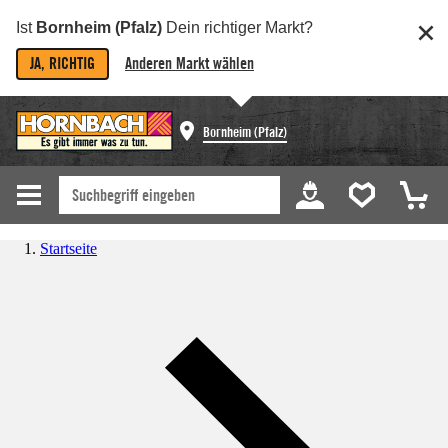
Ist
Bornheim (Pfalz)
Dein richtiger Markt?
JA, RICHTIG
Anderen Markt wählen
Bornheim (Pfalz)
Startseite