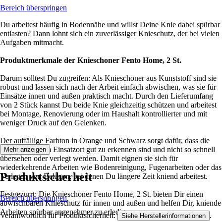
Bereich überspringen
Du arbeitest häufig in Bodennähe und willst Deine Knie dabei spürbar
entlasten? Dann lohnt sich ein zuverlässiger Knieschutz, der bei vielen
Aufgaben mitmacht.
Produktmerkmale der Knieschoner Fento Home, 2 St.
Darum solltest Du zugreifen: Als Knieschoner aus Kunststoff sind sie
robust und lassen sich nach der Arbeit einfach abwischen, was sie für
Einsätze innen und außen praktisch macht. Durch den Lieferumfang
von 2 Stück kannst Du beide Knie gleichzeitig schützen und arbeitest
bei Montage, Renovierung oder im Haushalt kontrollierter und mit
weniger Druck auf den Gelenken.
Der auffällige Farbton in Orange und Schwarz sorgt dafür, dass die
Knieschoner am Einsatzort gut zu erkennen sind und nicht so schnell
Mehr anzeigen
übersehen oder verlegt werden. Damit eignen sie sich für
wiederkehrende Arbeiten wie Bodenreinigung, Fugenarbeiten oder das
Produktsicherheit
Verlegen von Belägen, bei denen Du längere Zeit kniend arbeitest.
Festgezurrt: Die Knieschoner Fento Home, 2 St. bieten Dir einen
Bereich überspringen
abwischbaren Knieschutz für innen und außen und helfen Dir, kniende
Arbeiten spürbar angenehmer zu erledigen.
Verantwortlich für Produktsicherheit:
.
Siehe Herstellerinformationen