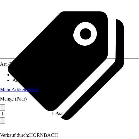
Art.-Nr.
10664272
Material
:
Kunststoff
Artikeltyp
:
Knieschoner
Mehr Artikeldetails
Menge (Paar)
1 Paar
Verkauf durch:
HORNBACH