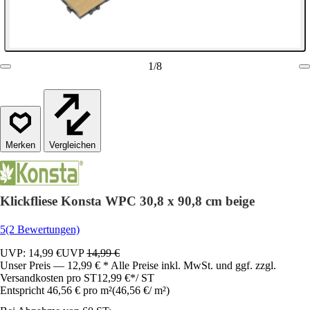
1
/
8
Vergleichen
Klickfliese Konsta WPC 30,8 x 90,8 cm beige
5
(2 Bewertungen)
UVP: 14,99 €
UVP
14,99 €
Unser Preis — 12,99 € * Alle Preise inkl. MwSt. und ggf. zzgl.
Versandkosten pro ST
12,99 €
*
/
ST
Entspricht 46,56 € pro m²
(
46,56 €
/
m²
)