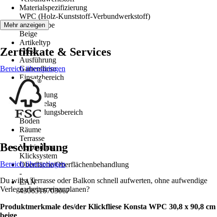
Materialspezifizierung
WPC (Holz-Kunststoff-Verbundwerkstoff)
Grundfarbe
Mehr anzeigen
Beige
Artikeltyp
Zertifikate & Services
Fliese
Ausführung
Bereich überspringen
Gartenfliese
Einsatzbereich
Außen
Anwendung
Bodenbelag
Anwendungsbereich
Boden
Räume
Terrasse
Beschreibung
Verbindung
Klicksystem
Bereich überspringen
Oberfläche/Oberflächenbehandlung
-
Du willst Terrasse oder Balkon schnell aufwerten, ohne aufwendige
EAN
Verlegearbeiten einzuplanen?
4306516703067
Produktmerkmale des/der Klickfliese Konsta WPC 30,8 x 90,8 cm
beige