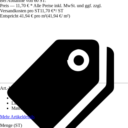
Bei Abnahme von 60 ST:
Preis — 11,70 € * Alle Preise inkl. MwSt. und ggf. zzgl.
Versandkosten pro ST
11,70 €
*
/
ST
Entspricht 41,94 € pro m²
(
41,94 €
/
m²
)
Art.-Nr.
12571281
Breite
:
30,8 cm
Länge
:
90,8 cm
Material
:
Verbundwerkstoff
Mehr Artikeldetails
Menge (ST)