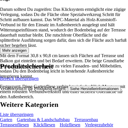
Darum solltest Du zugreifen: Das Klicksystem ermöglicht eine zügige
Verlegung, sodass Du die Fläche ohne Spezialwerkzeug Schritt für
Schritt aufbauen kannst. Das WPC-Material als Holz-Kunststoff-
Verbund ist für den Einsatz im Außenbereich ausgelegt und hält
Witterungseinflüssen stand, wodurch der Bodenbelag auf der Terrasse
dauerhaft nutzbar bleibt. Die rutschfeste Oberfläche und die
splitterfreie Ausführung sorgen dafür, dass sich die Fläche auch barfuß
sicher begehen lässt.
Mehr anzeigen
Mit dem Format 30,8 x 90,8 cm lassen sich Flächen auf Terrasse und
Balkon gut einteilen und bei Bedarf erweitern. Die beige Grundfarbe
Produktsicherheit
wirkt zurückhaltend und passt zu vielen Fassaden- und Möbelstilen,
sodass Du den Bodenbelag leicht in bestehende Außenbereiche
integrieren kannst.
Bereich überspringen
Festgezurrt: Diese Gartenfliese verbindet einfache Klick-Montage mit
Verantwortlich für Produktsicherheit:
.
Siehe Herstellerinformationen
einem robusten Verbundwerkstoff und einer sicheren Oberfläche für
den Außenbereich.
Weitere Kategorien
Liste überspringen
Garten
Gartenbau & Landschaftsbau
Terrassenbau
Terrassenfliesen
Klickfliesen
Holzfliesen
Verlegezubehör