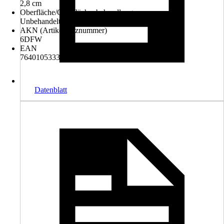
2,8 cm
Oberfläche/Oberflächenbehandlung
Unbehandelt
AKN (Artikelkurznummer)
6DFW
EAN
7640105333035, 7640105476916
Datenblatt