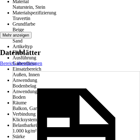
Material
Naturstein, Stein
Materialspezifizierung
Travertin
Grundfarbe
Beige
Farbton
Mehr anzeigen
Sand
Artikeltyp
Datenblätter
Fliese
Ausführung
Bereich überspringen
Gartenfliese
Einsatzbereich
Außen, Innen
Anwendung
Bodenbelag
Anwendungsbereich
Boden
Räume
Balkon, Garten, Terrasse
Verbindung
Klicksystem
Belastbarkeit bis
1.000 kg/m²
Stärke