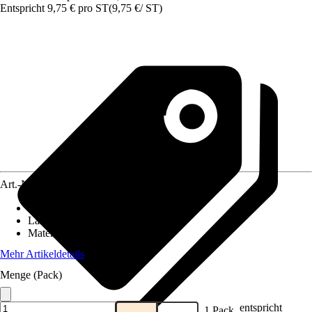
Entspricht 9,75 € pro ST
(
9,75 €
/
ST
)
Art.-Nr.
10370137
Breite
:
30 cm
Länge
:
30 cm
Material
:
Naturstein, Stein
Mehr Artikeldetails
Menge (Pack)
entspricht
1 Pack