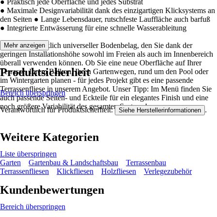
● Praktisch jede Oberfläche und jedes Substrat
● Maximale Designvariabilität dank des einzigartigen Klicksystems an
den Seiten ● Lange Lebensdauer, rutschfeste Lauffläche auch barfuß
● Integrierte Entwässerung für eine schnelle Wasserableitung
Dies ist ein wirklich universeller Bodenbelag, den Sie dank der
Mehr anzeigen
geringen Installationshöhe sowohl im Freien als auch im Innenbereich
überall verwenden können. Ob Sie eine neue Oberfläche auf Ihrer
Produktsicherheit
Terrasse, Ihrem Balkon, Ihren Gartenwegen, rund um den Pool oder
im Wintergarten planen - für jedes Projekt gibt es eine passende
Terrassenfliese in unserem Angebot. Unser Tipp: Im Menü finden Sie
Bereich überspringen
auch passende Seiten- und Eckteile für ein elegantes Finish und eine
noch größere Variabilität des gesamten Systems!
Verantwortlich für Produktsicherheit:
.
Siehe Herstellerinformationen
Weitere Kategorien
Liste überspringen
Garten
Gartenbau & Landschaftsbau
Terrassenbau
Terrassenfliesen
Klickfliesen
Holzfliesen
Verlegezubehör
Kundenbewertungen
Bereich überspringen