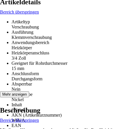
Artikeldetails
Bereich überspringen
Artikeltyp
Verschraubung
Ausführung
Klemmverschraubung
Anwendungsbereich
Heizkörper
Heizkörperanschluss
3/4 Zoll
Geeignet für Rohrdurchmesser
15 mm
Anschlussform
Durchgangsform
Absperrbar
Nein
Grundfarbe
Mehr anzeigen
Nickel
Inhalt
Beschreibung
2 Stück
AKN (Artikelkurznummer)
Bereich überspringen
W6UA
EAN