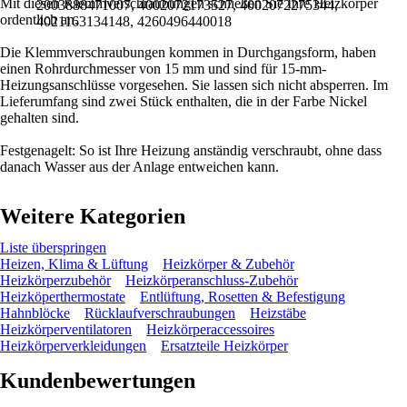
Mit diesen Klemmverschraubungen schließen Sie Ihre Heizkörper
2003888471007, 4002072173527, 4002072275344,
ordentlich an.
4021163134148, 4260496440018
Die Klemmverschraubungen kommen in Durchgangsform, haben
einen Rohrdurchmesser von 15 mm und sind für 15-mm-
Heizungsanschlüsse vorgesehen. Sie lassen sich nicht absperren. Im
Lieferumfang sind zwei Stück enthalten, die in der Farbe Nickel
gehalten sind.
Festgenagelt: So ist Ihre Heizung anständig verschraubt, ohne dass
danach Wasser aus der Anlage entweichen kann.
Weitere Kategorien
Liste überspringen
Heizen, Klima & Lüftung
Heizkörper & Zubehör
Heizkörperzubehör
Heizkörperanschluss-Zubehör
Heizköperthermostate
Entlüftung, Rosetten & Befestigung
Hahnblöcke
Rücklaufverschraubungen
Heizstäbe
Heizkörperventilatoren
Heizkörperaccessoires
Heizkörperverkleidungen
Ersatzteile Heizkörper
Kundenbewertungen