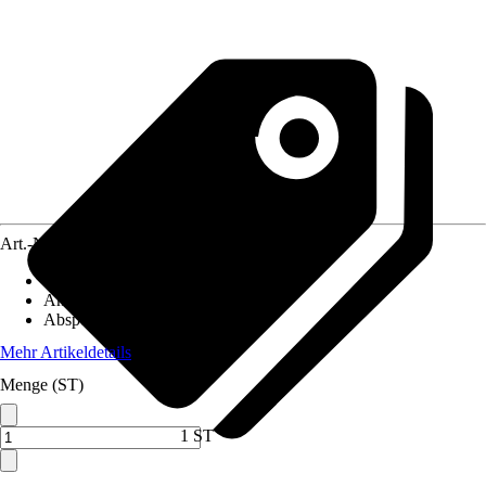
Art.-Nr.
3888471
Heizkörperanschluss
:
3/4 Zoll
Anschlussform
:
Durchgangsform
Absperrbar
:
Nein
Mehr Artikeldetails
Menge (ST)
1 ST