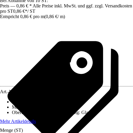
Bei Abnahme von 10 ST:
Preis — 0,86 € * Alle Preise inkl. MwSt. und ggf. zzgl. Versandkosten
pro ST
0,86 €
*
/
ST
Entspricht 0,86 € pro m
(
0,86 €
/
m
)
Art.-Nr.
4249564
Ausführung
:
Klemmprofil
Materialspezifizierung
:
PVC
Oberfläche/Oberflächenbehandlung
:
Glatt
Mehr Artikeldetails
Menge (ST)