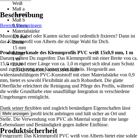
Weiß
Maß a
Beschreibung
15 mm
Maß b
Bereich überspringen
0,9 mm
Materialstärke
Musst Du Kabel oder Kanten sicher und ordentlich fixieren? Dann ist
0,9 mm
das Klemmprofil von Alberts die richtige Wahl für Dich.
Breite
15 mm
Produktmerkmale des Klemmprofils PVC weiß 15x0,9 mm, 1 m
Länge
Darum solltest Du zugreifen: Das Klemmprofil mit einer Breite von ca.
1 m
15,0 mm und einer Länge von ca. 1,0 m eignet sich ideal zum Schutz
EAN
und zur Fixierung von Kanten oder Kabeln. Hergestellt aus
2004249564000, 4004338484859
widerstandsfähigem PVC-Kunststoff mit einer Materialstärke von 0,9
mm, bietet es sowohl Flexibilität als auch Robustheit. Die glatte
Oberfläche erleichtert die Reinigung und Pflege des Profils, während
die weiße Grundfarbe eine unauffällige Integration in verschiedene
Umgebungen ermöglicht.
Dank seiner flexiblen und zugleich beständigen Eigenschaften lässt
sich das Klemmprofil leicht anbringen und hält sicher an Ort und
Mehr anzeigen
Stelle. Die Verwendung von PVC als Material sorgt für eine lange
Lebensdauer und Beständigkeit gegen äußere Einflüsse.
Produktsicherheit
Festgezurrt: Das Klemmprofil PVC weiß von Alberts bietet eine solide