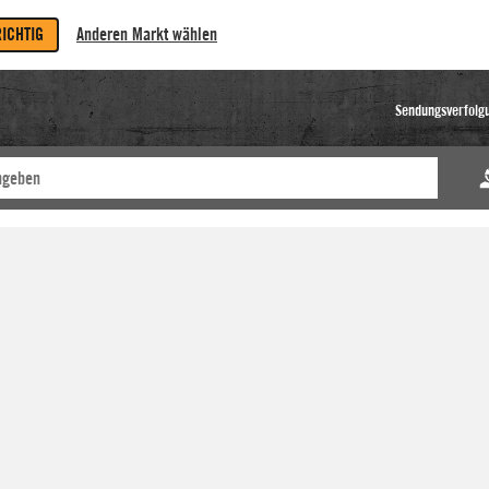
RICHTIG
Anderen Markt wählen
Sendungsverfolg