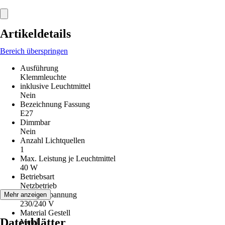
Artikeldetails
Bereich überspringen
Ausführung
Klemmleuchte
inklusive Leuchtmittel
Nein
Bezeichnung Fassung
E27
Dimmbar
Nein
Anzahl Lichtquellen
1
Max. Leistung je Leuchtmittel
40 W
Betriebsart
Netzbetrieb
Betriebsspannung
Mehr anzeigen
230/240 V
Material Gestell
Datenblätter
Metall