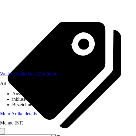
Weitere Artikel des Verkäufers
Art.-Nr.
12586203
Ausführung
:
Klemmleuchte
inklusive Leuchtmittel
:
Nein
Bezeichnung Fassung
:
E27
Mehr Artikeldetails
Menge (ST)