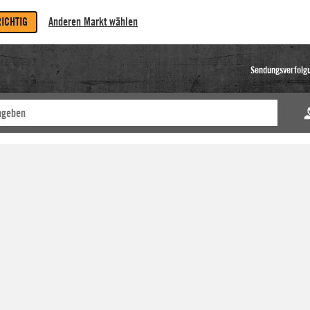
RICHTIG
Anderen Markt wählen
Sendungsverfolg