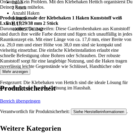
Ordnung? Kein Problem. Mit den Klebehaken Hettich organisierst Du
Inhalt
Deinen Raum mühelos.
2 Stück
Anzahl Haken
Produktmerkmale der Klebehaken 1 Haken Kunststoff weiß
1 Stück
LxBxH 17/29/38 mm 2 Stück
EAN
Darum solltest Du zugreifen: Diese Garderobenhaken aus Kunststoff
4008057043342
sind durch ihre weiße Farbe dezent und fügen sich unauffällig in jedes
Raumkonzept ein. Mit einer Länge von ca. 17,0 mm, einer Breite von
ca. 29,0 mm und einer Höhe von 38,0 mm sind sie kompakt und
vielseitig einsetzbar. Die einfache Klebeinstallation erlaubt eine
schnelle Befestigung ohne Bohren oder Schrauben. Der robuste
Kunststoff sorgt für eine langlebige Nutzung, und die Haken tragen
zuverlässig leichte Gegenstände wie Schlüssel, Handtücher oder
Jacken.
Mehr anzeigen
Festgezurrt: Die Klebehaken von Hettich sind die ideale Lösung für
Produktsicherheit
eine schnelle und flexible Ordnung im Haushalt.
Bereich überspringen
Verantwortlich für Produktsicherheit:
.
Siehe Herstellerinformationen
Weitere Kategorien