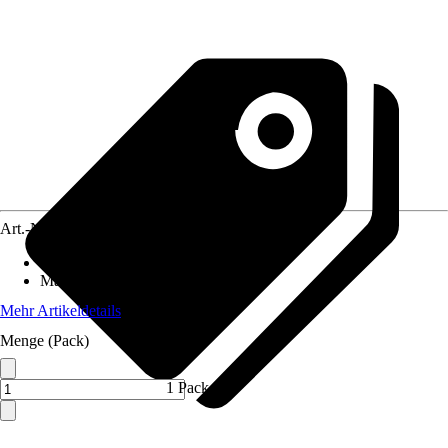
Art.-Nr.
10194825
Ausführung
:
Garderobenhaken
Material
:
Kunststoff
Mehr Artikeldetails
Menge (Pack)
1 Pack