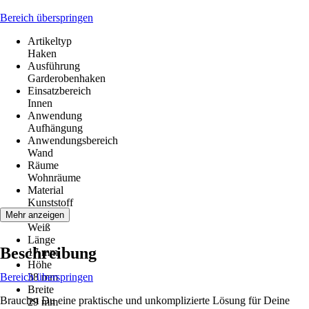
Bereich überspringen
Artikeltyp
Haken
Ausführung
Garderobenhaken
Einsatzbereich
Innen
Anwendung
Aufhängung
Anwendungsbereich
Wand
Räume
Wohnräume
Material
Kunststoff
Farbton
Mehr anzeigen
Weiß
Länge
Beschreibung
17 mm
Höhe
Bereich überspringen
38 mm
Breite
Brauchst Du eine praktische und unkomplizierte Lösung für Deine
29 mm