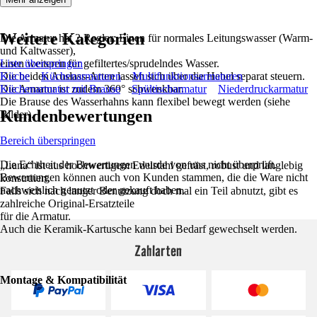
Weitere Kategorien
Die Armatur hat 2 Regler: Einen für normales Leitungswasser (Warm-
und Kaltwasser),
einen weiteren für gefiltertes/sprudelndes Wasser.
Liste überspringen
Die beiden Auslass-Arten lassen sich über die Hebel separat steuern.
Küche
Küchenarmaturen
Multifunktionsarmaturen
Die Armatur ist zudem 360° schwenkbar.
Küchenarmatur mit Brause
Spültischarmatur
Niederdruckarmatur
Die Brause des Wasserhahns kann flexibel bewegt werden (siehe
Kundenbewertungen
Bilder).
Bereich überspringen
Die Echtheit der Bewertungen wurde von uns nicht überprüft.
„Lana“ ist aus hochwertigem Edelstahl gefräst, robust und langlebig
Bewertungen können auch von Kunden stammen, die die Ware nicht
konstruiert.
nachweislich genutzt oder gekauft haben.
Falls sich nach langer Benutzung doch mal ein Teil abnutzt, gibt es
zahlreiche Original-Ersatzteile
für die Armatur.
Auch die Keramik-Kartusche kann bei Bedarf gewechselt werden.
Zahlarten
Montage & Kompatibilität