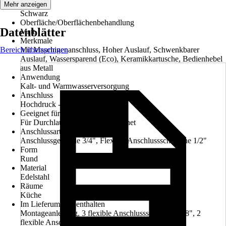
Farbton
Mehr anzeigen
Schwarz
Oberfläche/Oberflächenbehandlung
Datenblätter
Matt
Merkmale
Bereich überspringen
Mit Maschinenanschluss, Hoher Auslauf, Schwenkbarer
Auslauf, Wassersparend (Eco), Keramikkartusche, Bedienhebel
aus Metall
Anwendung
Kalt- und Warmwasserversorgung
Anschluss
Hochdruck - druckfest
Geeignet für
Für Durchlauferhitzer nicht geeignet
Anschlussart
Anschlussgewinde 3/4", Flexible Anschlussschläuche 1/2"
Form
Rund
Material
Edelstahl
Räume
Küche
Im Lieferumfang enthalten
Montageanleitung, 3 flexible Anschlussschläuche 3/8", 2
flexible Anschlussschläuche 1/2", Küchenarmatur